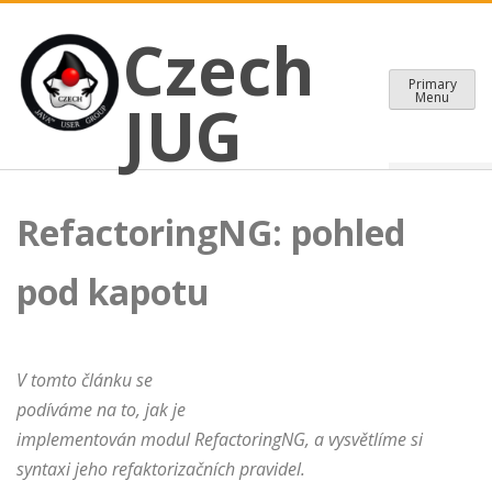
CZECH JAVA USER GROUP
Skip
Czech JUG
Czech
to
content
Primary
Menu
JUG
RefactoringNG: pohled
pod kapotu
V tomto článku se
podíváme na to, jak je
implementován modul RefactoringNG, a vysvětlíme si
syntaxi jeho refaktorizačních pravidel.