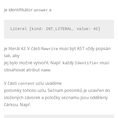
je identifikátor
a
answer
Literal [kind: INT_LITERAL, value: 42]
je literál
. V části
musí být AST vždy popsán
42
Rewrite
tak, aby
jej bylo možné vytvořit. Např. každý
musí
Identifier
obsahovat atribut
.
name
V části
uzlu uvádíme
content
potomky tohoto uzlu. Seznam potomků je uzavřen do
složených závorek a položky seznamu jsou odděleny
čárkou. Např.