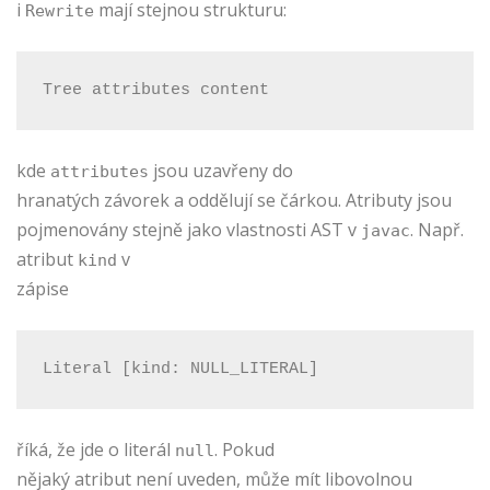
i
mají stejnou strukturu:
Rewrite
Tree attributes content
kde
jsou uzavřeny do
attributes
hranatých závorek a oddělují se čárkou. Atributy jsou
pojmenovány stejně jako vlastnosti AST v
. Např.
javac
atribut
v
kind
zápise
Literal [kind: NULL_LITERAL]
říká, že jde o literál
. Pokud
null
nějaký atribut není uveden, může mít libovolnou