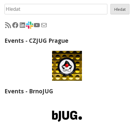
Hledat
Hledat
RSS - články na jug.cz
Facebook skupina Czech Java User Group
LinkedIn skupina Czech Java User Group
CZJUG Slack fórum
CZJUG YouTube kanál
CZJUG email
Events - CZJUG Prague
Events - BrnoJUG