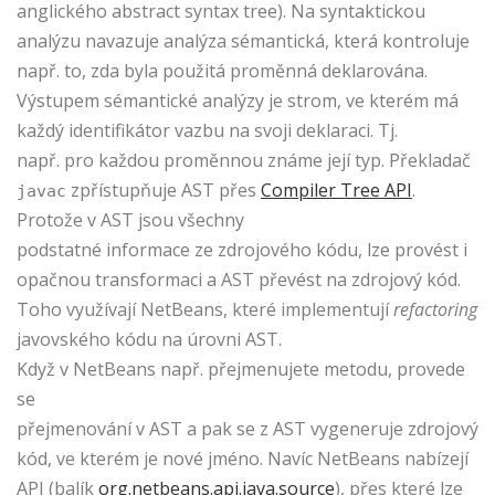
anglického abstract syntax tree). Na syntaktickou
analýzu navazuje analýza sémantická, která kontroluje
např. to, zda byla použitá proměnná deklarována.
Výstupem sémantické analýzy je strom, ve kterém má
každý identifikátor vazbu na svoji deklaraci. Tj.
např. pro každou proměnnou známe její typ. Překladač
zpřístupňuje AST přes
Compiler Tree API
.
javac
Protože v AST jsou všechny
podstatné informace ze zdrojového kódu, lze provést i
opačnou transformaci a AST převést na zdrojový kód.
Toho využívají NetBeans, které implementují
refactoring
javovského kódu na úrovni AST.
Když v NetBeans např. přejmenujete metodu, provede
se
přejmenování v AST a pak se z AST vygeneruje zdrojový
kód, ve kterém je nové jméno. Navíc NetBeans nabízejí
API (balík
org.netbeans.api.java.source
), přes které lze