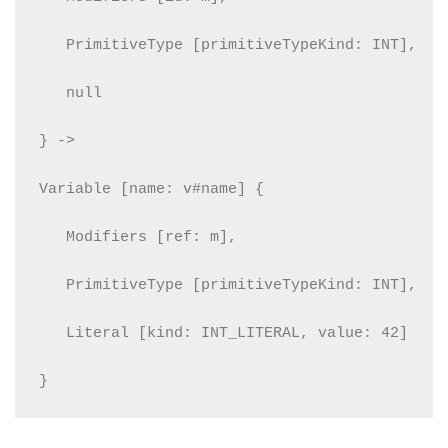
   PrimitiveType [primitiveTypeKind: INT],
   null
} ->
Variable [name: v#name] {
   Modifiers [ref: m],
   PrimitiveType [primitiveTypeKind: INT],
   Literal [kind: INT_LITERAL, value: 42]
}