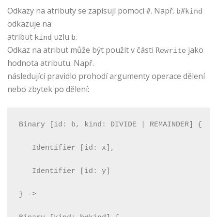
Odkazy na atributy se zapisují pomocí
. Např.
#
b#kind
odkazuje na
atribut
uzlu
.
kind
b
Odkaz na atribut může být použit v části
jako
Rewrite
hodnota atributu. Např.
následující pravidlo prohodí argumenty operace dělení
nebo zbytek po dělení:
Binary [id: b, kind: DIVIDE | REMAINDER] {
   Identifier [id: x],
   Identifier [id: y]
} ->