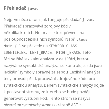
Překladač
javac
Nejprve něco o tom, jak funguje překladač
.
javac
Překladač zpracovává zdrojový kód v
několika krocích. Nejprve se text převede na
posloupnost lexikálních symbolů. Např.
class
se převede na
Main { }
KEYWORD_CLASS,
. Této
IDENTIFIER, LEFT_BRACE, RIGHT_BRACE
fázi se říká lexikální analýza. V další fázi, kterou
nazýváme syntaktická analýza, se kontroluje, zda jsou
lexikální symboly správně za sebou. Lexikální analýza
tedy provádí předzpracování zdrojového kódu pro
syntaktickou analýzu. Během syntaktické analýzy dojde
k postavení stromu, ze kterého se bude později
generovat výstupní kód. Tento strom se nazývá
abstraktní syntaktický strom
(zkráceně AST z