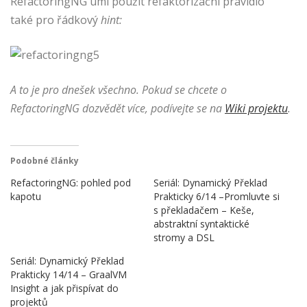
RefactoringNG umí použít refaktorizační pravidlo
také pro řádkový
hint:
A to je pro dnešek všechno. Pokud se chcete o
RefactoringNG dozvědět více, podívejte se na
Wiki projektu
.
Podobné články
RefactoringNG: pohled pod
Seriál: Dynamický Překlad
kapotu
Prakticky 6/14 –Promluvte si
s překladačem – Keše,
abstraktní syntaktické
stromy a DSL
Seriál: Dynamický Překlad
Prakticky 14/14 – GraalVM
Insight a jak přispívat do
projektů