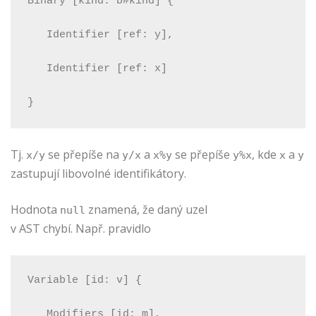
Binary [kind: b#kind] {
   Identifier [ref: y],
   Identifier [ref: x]
}
Tj.
se přepíše na
a
se přepíše
, kde
a
x/y
y/x
x%y
y%x
x
y
zastupují libovolné identifikátory.
Hodnota
znamená, že daný uzel
null
v AST chybí. Např. pravidlo
Variable [id: v] {
   Modifiers [id: m],