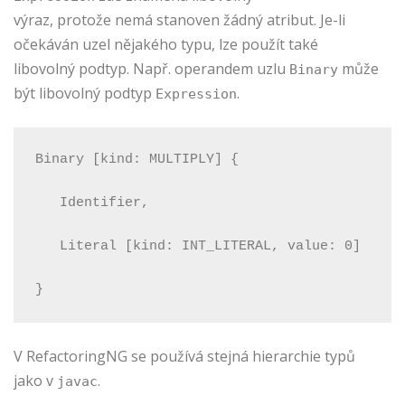
výraz, protože nemá stanoven žádný atribut. Je-li
očekáván uzel nějakého typu, lze použít také
libovolný podtyp. Např. operandem uzlu
může
Binary
být libovolný podtyp
.
Expression
Binary [kind: MULTIPLY] {
   Identifier,
   Literal [kind: INT_LITERAL, value: 0]
}
V RefactoringNG se používá stejná hierarchie typů
jako v
.
javac