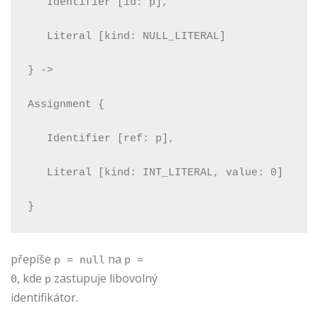
   Identifier [id: p],
   Literal [kind: NULL_LITERAL]
} ->
Assignment {
   Identifier [ref: p],
   Literal [kind: INT_LITERAL, value: 0]
}
přepíše
na
p = null
p =
, kde
zastupuje libovolný
0
p
identifikátor.