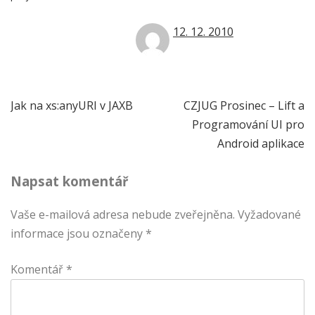
12. 12. 2010
Navigace
Jak na xs:anyURI v JAXB
CZJUG Prosinec – Lift a
Programování UI pro
pro
Android aplikace
příspěvek
Napsat komentář
Vaše e-mailová adresa nebude zveřejněna.
Vyžadované
informace jsou označeny
*
Komentář
*