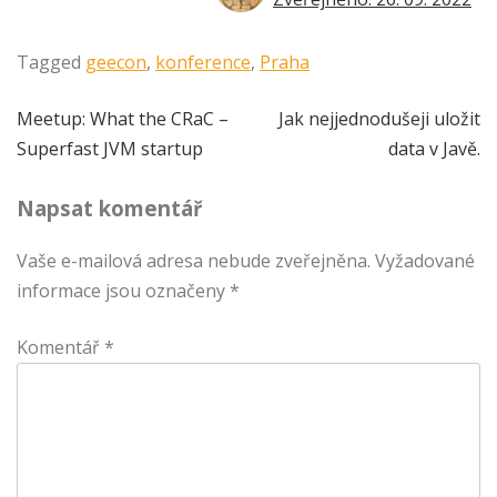
Tagged
geecon
,
konference
,
Praha
Navigace
Meetup: What the CRaC –
Jak nejjednodušeji uložit
Superfast JVM startup
data v Javě.
pro
Napsat komentář
příspěvek
Vaše e-mailová adresa nebude zveřejněna.
Vyžadované
informace jsou označeny
*
Komentář
*