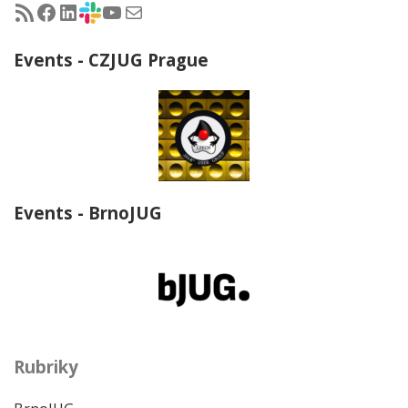
RSS - články na jug.cz
Facebook skupina Czech Java User Group
LinkedIn skupina Czech Java User Group
CZJUG Slack fórum
CZJUG YouTube kanál
CZJUG email
Events - CZJUG Prague
Events - BrnoJUG
Rubriky