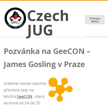
CZECH JAVA USER GROUP
Skip
Czech JUG
Czech
to
content
Primary
Menu
JUG
Pozvánka na GeeCON –
James Gosling v Praze
Srdečně zveme všechny
příznivce Javy na
letošní
GeeCON
, který
se koná od 24. do 25.