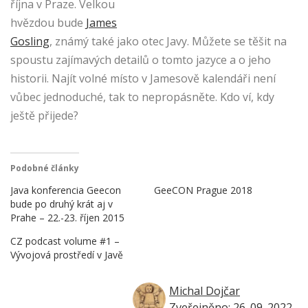
října v Praze. Velkou
hvězdou bude
James
Gosling
, známý také jako otec Javy. Můžete se těšit na
spoustu zajímavých detailů o tomto jazyce a o jeho
historii. Najít volné místo v Jamesově kalendáři není
vůbec jednoduché, tak to nepropásněte. Kdo ví, kdy
ještě přijede?
Podobné články
Java konferencia Geecon
GeeCON Prague 2018
bude po druhý krát aj v
Prahe – 22.-23. říjen 2015
CZ podcast volume #1 –
Vývojová prostředí v Javě
Michal Dojčar
Zveřejněno: 26. 09. 2022