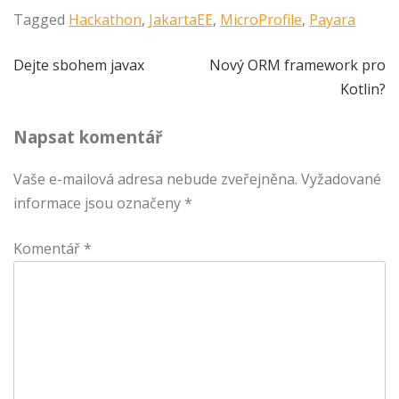
Tagged
Hackathon
,
JakartaEE
,
MicroProfile
,
Payara
Navigace
Dejte sbohem javax
Nový ORM framework pro
Kotlin?
pro
Napsat komentář
příspěvek
Vaše e-mailová adresa nebude zveřejněna.
Vyžadované
informace jsou označeny
*
Komentář
*