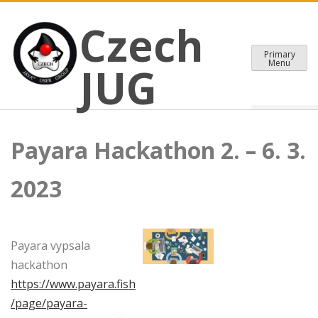
CZECH JAVA USER GROUP
Skip
Czech JUG
Czech
to
content
Primary
Menu
JUG
Payara Hackathon 2. – 6. 3.
2023
Payara vypsala
hackathon
https://www.payara.fish
/page/payara-