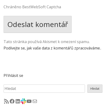
Chráněno BestWebSoft Captcha
Tato stránka používá Akismet k omezení spamu.
Podívejte se, jak vaše data z komentářů zpracováváme.
.
Přihlásit se
Hledat
Hledat
RSS - články na jug.cz
Facebook skupina Czech Java User Group
LinkedIn skupina Czech Java User Group
CZJUG Slack fórum
CZJUG YouTube kanál
CZJUG email