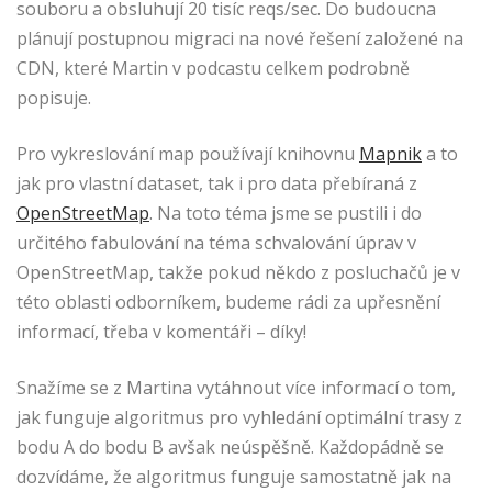
souboru a obsluhují 20 tisíc reqs/sec. Do budoucna
plánují postupnou migraci na nové řešení založené na
CDN, které Martin v podcastu celkem podrobně
popisuje.
Pro vykreslování map používají knihovnu
Mapnik
a to
jak pro vlastní dataset, tak i pro data přebíraná z
OpenStreetMap
. Na toto téma jsme se pustili i do
určitého fabulování na téma schvalování úprav v
OpenStreetMap, takže pokud někdo z posluchačů je v
této oblasti odborníkem, budeme rádi za upřesnění
informací, třeba v komentáři – díky!
Snažíme se z Martina vytáhnout více informací o tom,
jak funguje algoritmus pro vyhledání optimální trasy z
bodu A do bodu B avšak neúspěšně. Každopádně se
dozvídáme, že algoritmus funguje samostatně jak na