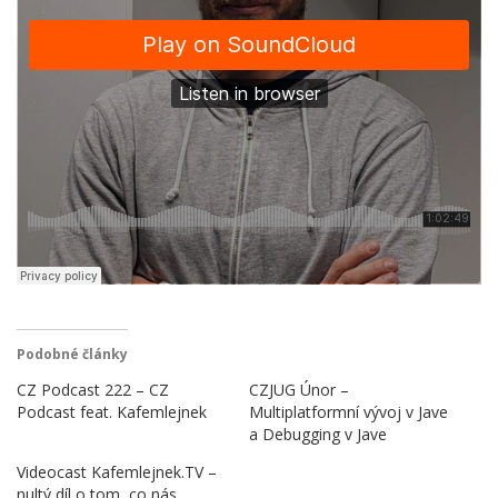
Podobné články
CZ Podcast 222 – CZ
CZJUG Únor –
Podcast feat. Kafemlejnek
Multiplatformní vývoj v Jave
a Debugging v Jave
Videocast Kafemlejnek.TV –
nultý díl o tom, co nás