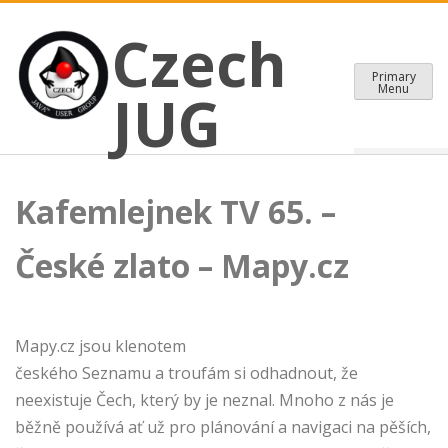
CZECH JAVA USER GROUP
Skip
Czech JUG
Czech
to
content
Primary
Menu
JUG
Kafemlejnek TV 65. –
České zlato – Mapy.cz
Mapy.cz jsou klenotem
českého Seznamu a troufám si odhadnout, že
neexistuje Čech, který by je neznal. Mnoho z nás je
běžně používá ať už pro plánování a navigaci na pěších,