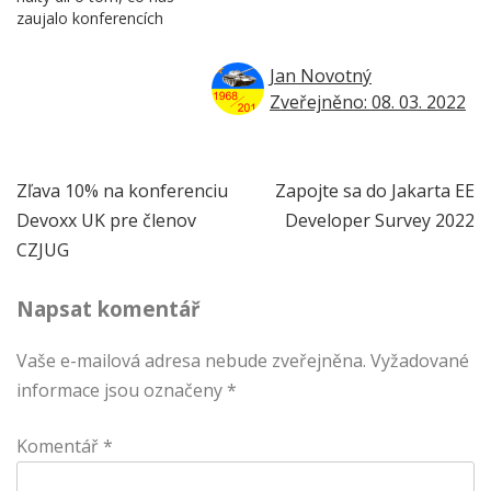
zaujalo konferencích
Jan Novotný
Zveřejněno: 08. 03. 2022
Navigace
Zľava 10% na konferenciu
Zapojte sa do Jakarta EE
Devoxx UK pre členov
Developer Survey 2022
pro
CZJUG
příspěvek
Napsat komentář
Vaše e-mailová adresa nebude zveřejněna.
Vyžadované
informace jsou označeny
*
Komentář
*