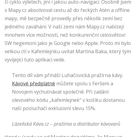
či cyklo výletech, jiní i jakou auto-navigaci. Osobně jsem
s Mapy.cz absolvoval cestu až do řeckých Atén a offline
mapy, mě bezpečně provedly přes několik zemí bez
jediného zaváhání. V naší zemi nám Mapy.cz nabízejí
mnohem více možností, než konkurenční celosvětoví
SW hegemoni jako je Google nebo Apple. Proto mi bylo
velkou ctí v Kafemlejnku uvítat Martina Baka, který tým
vyvíjející tuto aplikaci vede.
Tento díl vám přináší Luhačovická pražírna kávy.
Kávové předplatné
můžete spolu s Feršem a
Novojem vychutnávat společně. Při zadání
slevového kódu „kafemlejnek“ v košíku dostanou
naši posluchači exklusivní slevu 15%.
Lázeňská Káva.cz – pražírna a distributor kávovarů