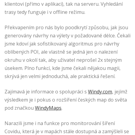
klientovi (přímo v aplikaci), tak na serveru. Vyhledání
trasy tedy funguje i v offline režimu.
Překvapením pro nás bylo poodkrytí způsobu, jak jsou
generovány návrhy na výlety v požadované délce. Čekali
jsme kdoví jak sofistikovaný algoritmus pro návrhy
oblíbených POI, ale vlastně se jedná jen o nalezení
okruhu v okolí tak, aby uživatel neprošel 2x stejným
úsekem. Plno funkcí, kde jsme čekali nějakou magii,
skrývá jen velmi jednoduchá, ale praktická řešení.
Zajímavá je informace o spolupráci s
Windy.com
, jejímž
výsledkem je i pokus o rozšíření českých map do světa
pod značkou
WindyMaps
.
Narazili jsme i na funkce pro monitorování šíření
Covidu, která je v mapách stále dostupná a zamýšleli se