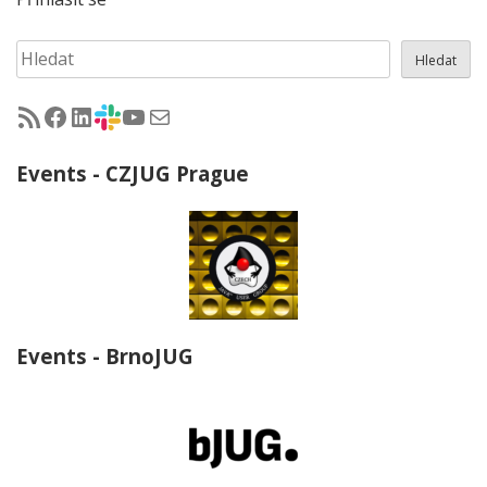
Hledat
Hledat
RSS - články na jug.cz
Facebook skupina Czech Java User Group
LinkedIn skupina Czech Java User Group
CZJUG Slack fórum
CZJUG YouTube kanál
CZJUG email
Events - CZJUG Prague
Events - BrnoJUG