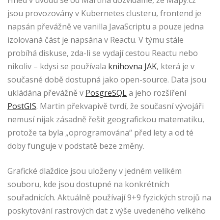
Hned v úvodu se od Martina dozvídáme, že Mapy.cz
jsou provozovány v Kubernetes clusteru, frontend je
napsán převážně ve vanilla JavaScriptu a pouze jedna
izolovaná část je napsána v Reactu. V týmu stále
probíhá diskuse, zda-li se vydají cestou Reactu nebo
nikoliv – kdysi se používala
knihovna JAK
, která je v
současné době dostupná jako open-source. Data jsou
ukládána převážně v
PosgreSQL
a jeho rozšíření
PostGIS
. Martin překvapivě tvrdí, že současní vývojáři
nemusí nijak zásadně řešit geografickou matematiku,
protože ta byla „oprogramována“ před lety a od té
doby funguje v podstatě beze změny.
Grafické dlaždice jsou uloženy v jedném velikém
souboru, kde jsou dostupné na konkrétních
souřadnicích. Aktuálně používají 9+9 fyzických strojů na
poskytování rastrových dat z výše uvedeného velkého