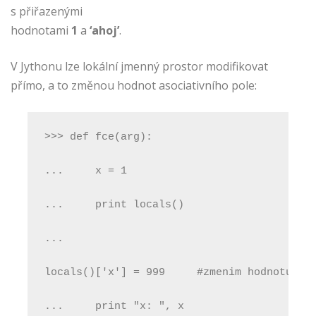
s přiřazenými
hodnotami
1
a
‘ahoj’
.
V Jythonu lze lokální jmenný prostor modifikovat
přímo, a to změnou hodnot asociativního pole:
>>> def fce(arg):
...     x = 1
...     print locals()
...    
locals()['x'] = 999     #zmenim hodnotu pr
...     print "x: ", x