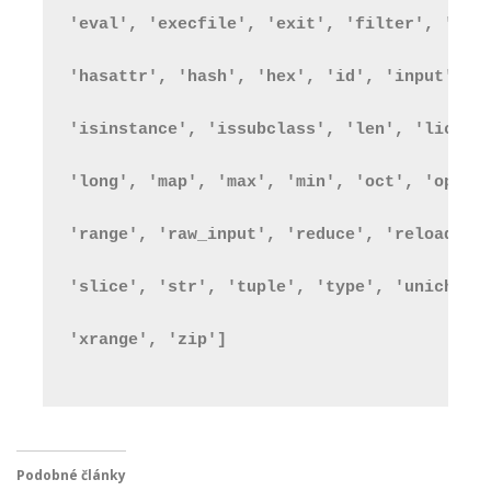
'eval', 'execfile', 'exit', 'filter', 'flo
'hasattr', 'hash', 'hex', 'id', 'input', '
'isinstance', 'issubclass', 'len', 'licens
'long', 'map', 'max', 'min', 'oct', 'open'
'range', 'raw_input', 'reduce', 'reload', 
'slice', 'str', 'tuple', 'type', 'unichr',
'xrange', 'zip'] 
Podobné články