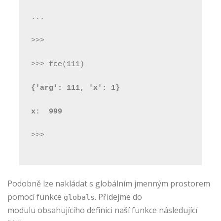
...
>>>
>>> fce(111)
{'arg': 111, 'x': 1}
x:  999
>>>
Podobně lze nakládat s globálním jmenným prostorem
pomocí funkce
. Přidejme do
globals
modulu obsahujícího definici naší funkce následující