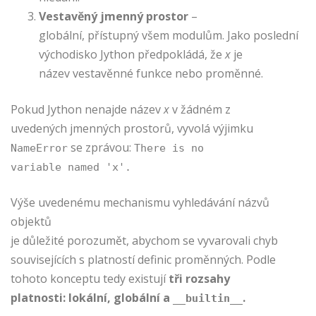
Vestavěný jmenný prostor
–
globální, přístupný všem modulům. Jako poslední
východisko Jython předpokládá, že
x
je
název vestavěnné funkce nebo proměnné.
Pokud Jython nenajde název
x
v žádném z
uvedených jmenných prostorů, vyvolá výjimku
se zprávou:
NameError
There is no
variable named 'x'.
Výše uvedenému mechanismu vyhledávání názvů
objektů
je důležité porozumět, abychom se vyvarovali chyb
souvisejících s platností definic proměnných. Podle
tohoto konceptu tedy existují
tři rozsahy
platnosti: lokální, globální a
.
__builtin__