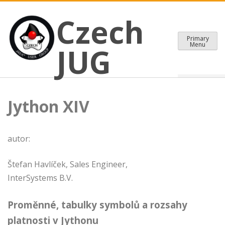
CZECH JAVA USER GROUP
Skip
Czech JUG
Czech
to
content
Primary
Menu
JUG
Jython XIV
autor:
Štefan Havlíček, Sales Engineer,
InterSystems B.V.
Proměnné, tabulky symbolů a rozsahy
platnosti v Jythonu