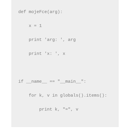
def mojeFce(arg):
    x = 1
    print 'arg: ', arg
    print 'x: ', x
if __name__ == "__main__":
    for k, v in globals().items():
        print k, "=", v