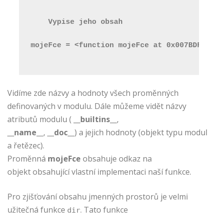
    Vypise jeho obsah
mojeFce = <function mojeFce at 0x007BDF80>
Vidíme zde názvy a hodnoty všech proměnných
definovaných v modulu. Dále můžeme vidět názvy
atributů modulu (
__builtins__
,
__name__
,
__doc__
) a jejich hodnoty (objekt typu modul
a řetězec).
Proměnná
mojeFce
obsahuje odkaz na
objekt obsahující vlastní implementaci naší funkce.
Pro zjišťování obsahu jmenných prostorů je velmi
užitečná funkce
. Tato funkce
dir