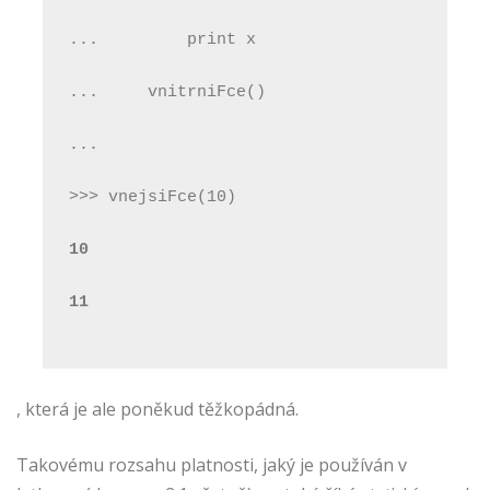
...         print x
...     vnitrniFce()
...
>>> vnejsiFce(10)
10
11
, která je ale poněkud těžkopádná.
Takovému rozsahu platnosti, jaký je používán v