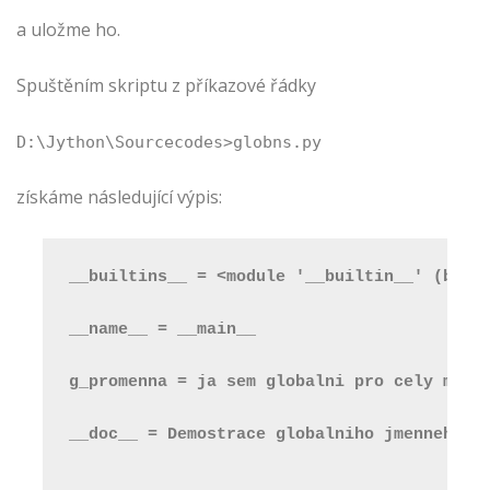
a uložme ho.
Spuštěním skriptu z příkazové řádky
D:\Jython\Sourcecodes>globns.py
získáme následující výpis:
__builtins__ = <module '__builtin__' (buil
__name__ = __main__
g_promenna = ja sem globalni pro cely modu
__doc__ = Demostrace globalniho jmenneho p