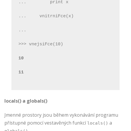
...         print x
...     vnitrniFce(x)
...
>>> vnejsiFce(10)
10
11
locals() a globals()
Jmenné prostory jsou během vykonávání programu
přístupné pomocí vestavěných funkcí
a
locals()
.
globals()