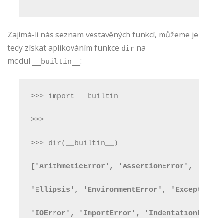
Zajímá-li nás seznam vestavěných funkcí, můžeme je
tedy získat aplikováním funkce
na
dir
modul
:
__builtin__
>>> import __builtin__
>>>
>>> dir(__builtin__)
['ArithmeticError', 'AssertionError', 'Att
'Ellipsis', 'EnvironmentError', 'Exception
'IOError', 'ImportError', 'IndentationErro