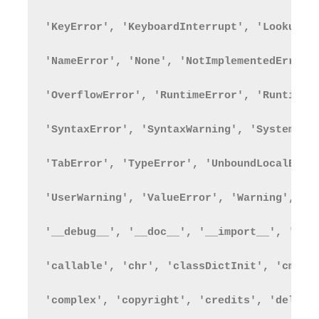
'KeyError', 'KeyboardInterrupt', 'LookupEr
'NameError', 'None', 'NotImplementedError'
'OverflowError', 'RuntimeError', 'RuntimeW
'SyntaxError', 'SyntaxWarning', 'SystemErr
'TabError', 'TypeError', 'UnboundLocalErro
'UserWarning', 'ValueError', 'Warning', 'Z
'__debug__', '__doc__', '__import__', '__n
'callable', 'chr', 'classDictInit', 'cmp',
'complex', 'copyright', 'credits', 'delatt