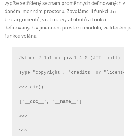
vypíše setříděný seznam proměnných definovaných v
daném jmenném prostoru. Zavoláme-li funkci
dir
bez argumentů, vrátí názvy atributů a funkcí
definovaných v jmenném prostoru modulu, ve kterém je
funkce volána.
Jython 2.1a1 on java1.4.0 (JIT: null)
Type "copyright", "credits" or "license" f
>>> dir()
['__doc__', '__name__']
>>>
>>>