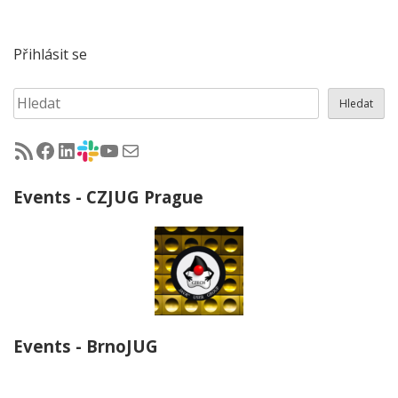
Přihlásit se
Hledat
Hledat
RSS - články na jug.cz
Facebook skupina Czech Java User Group
LinkedIn skupina Czech Java User Group
CZJUG Slack fórum
CZJUG YouTube kanál
CZJUG email
Events - CZJUG Prague
Events - BrnoJUG