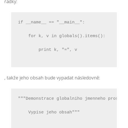
řádky:
if __name__ == "__main__":
    for k, v in globals().items():
        print k, "=", v
, takže jeho obsah bude vypadat následovně:
"""Demonstrace globalniho jmenneho prostor
    Vypise jeho obsah"""