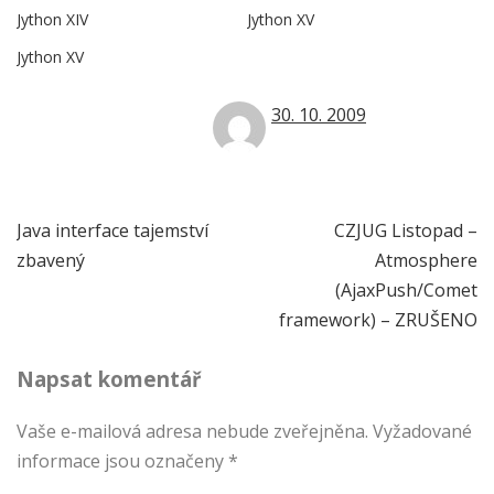
Jython XIV
Jython XV
Jython XV
30. 10. 2009
Navigace
Java interface tajemství
CZJUG Listopad –
zbavený
Atmosphere
pro
(AjaxPush/Comet
příspěvek
framework) – ZRUŠENO
Napsat komentář
Vaše e-mailová adresa nebude zveřejněna.
Vyžadované
informace jsou označeny
*