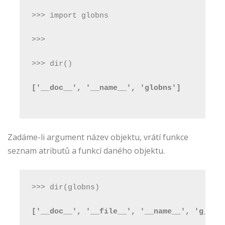
>>> import globns
>>>
>>> dir()
['__doc__', '__name__', 'globns']
Zadáme-li argument název objektu, vrátí funkce
seznam atributů a funkcí daného objektu.
>>> dir(globns)
['__doc__', '__file__', '__name__', 'g_pro