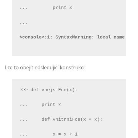
...         print x
...
<console>:1: SyntaxWarning: local name 'x'
Lze to obejít následující konstrukcí:
>>> def vnejsiFce(x):
...     print x
...     def vnitrniFce(x = x):
...         x = x + 1