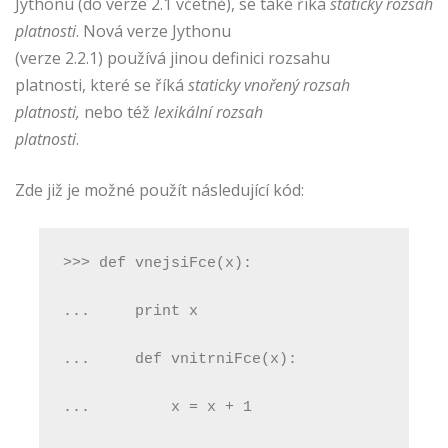
Jythonu (do verze 2.1 včetně), se také říká
statický rozsah
platnosti
. Nová verze Jythonu
(verze 2.2.1) používá jinou definici rozsahu
platnosti, které se říká
staticky vnořený rozsah
platnosti,
nebo též
lexikální rozsah
platnosti
.
Zde již je možné použít následující kód:
>>> def vnejsiFce(x):
...     print x
...     def vnitrniFce(x):
...         x = x + 1