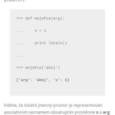
>>> def mojeFce(arg):
...     x = 1
...     print locals()
...
>>> mojeFce('ahoj')
{'arg': 'ahoj', 'x': 1}
Vidíme, že lokální jmenný prostor je reprezentován
asociativním seznamem obsahujícím proměnné
x
a
arg