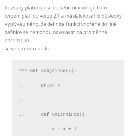
Rozsahy platnosti se do sebe nevnořují. Toto
tvrzení platí do verze 2.1 a má dalekosáhlé důsledky.
Vyplývá z něho, že definice funkcí vnořené do jiné
definice se nemohou odvolávat na proměnné
nacházející
se vně tohoto bloku.
>>> def vnejsiFce(x):
...     print x
...
...     def vnitrniFce():
...         x = x + 1