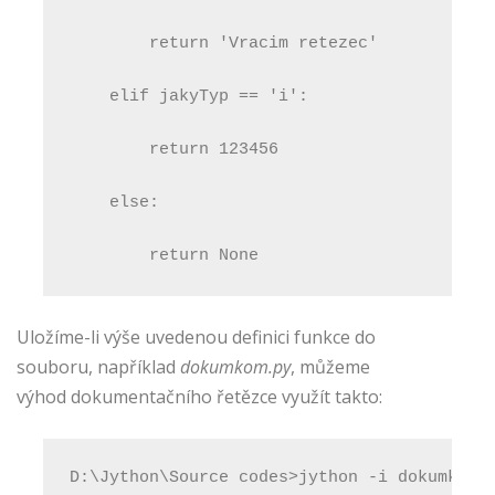
        return 'Vracim retezec'
    elif jakyTyp == 'i':
        return 123456
    else:
        return None
Uložíme-li výše uvedenou definici funkce do
souboru, například
dokumkom.py
, můžeme
výhod dokumentačního řetězce využít takto:
D:\Jython\Source codes>jython -i dokumkom.