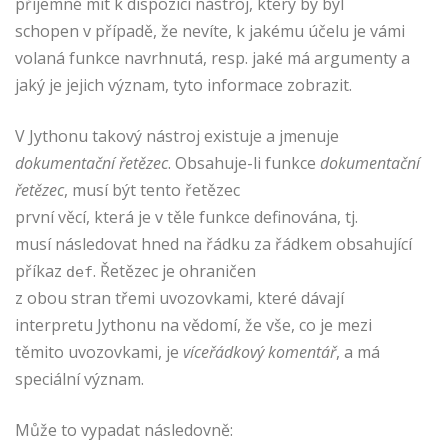
příjemné mít k dispozici nástroj, který by byl
schopen v případě, že nevíte, k jakému účelu je vámi
volaná funkce navrhnutá, resp. jaké má argumenty a
jaký je jejich význam, tyto informace zobrazit.
V Jythonu takový nástroj existuje a jmenuje
dokumentační řetězec
. Obsahuje-li funkce
dokumentační
řetězec
, musí být tento řetězec
první věcí, která je v těle funkce definována, tj.
musí následovat hned na řádku za řádkem obsahující
příkaz
. Řetězec je ohraničen
def
z obou stran třemi uvozovkami, které dávají
interpretu Jythonu na vědomí, že vše, co je mezi
těmito uvozovkami, je
víceřádkový komentář
, a má
speciální význam.
Může to vypadat následovně: