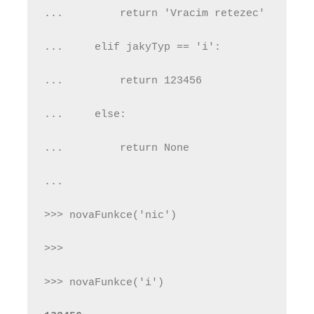
...         return 'Vracim retezec'
...     elif jakyTyp == 'i':
...         return 123456
...     else:
...         return None
...
>>> novaFunkce('nic')
>>>
>>> novaFunkce('i')