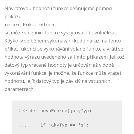
Návratovou hodnotu funkce definujeme pomocí
příkazu
. Příkaz
return
return
se může v definici funkce vyskytovat libovolněkrát.
Kdykoliv se během vykonávání kódu narazí na tento
příkaz, ukončí se vykonávání volané funkce a vrátí se
hodnota výrazu uvedeného za tímto příkazem. Jelikož
datový typ vrácené hodnoty je určován až v době
vykonávání funkce, je možné, že funkce může vracet
hodnotu, jejíž datový typ je závislý na vstupních
parametrech:
>>> def novaFunkce(jakyTyp):
...     if jakyTyp == 's':