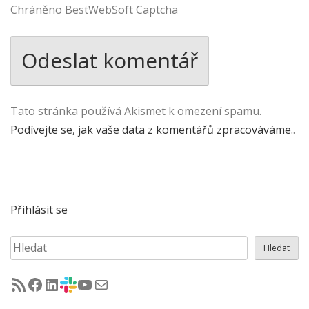
Chráněno BestWebSoft Captcha
Tato stránka používá Akismet k omezení spamu.
Podívejte se, jak vaše data z komentářů zpracováváme.
.
Přihlásit se
Hledat
Hledat
RSS - články na jug.cz
Facebook skupina Czech Java User Group
LinkedIn skupina Czech Java User Group
CZJUG Slack fórum
CZJUG YouTube kanál
CZJUG email