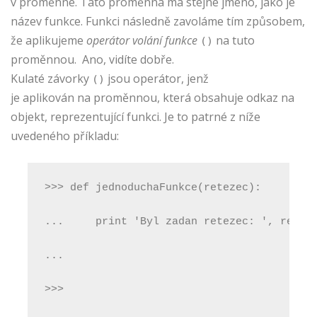
v proměnné. Tato proměnná má stejné jméno, jako je
název funkce. Funkci následně zavoláme tím způsobem,
že aplikujeme
operátor volání funkce
na tuto
()
proměnnou. Ano, vidíte dobře.
Kulaté závorky
jsou operátor, jenž
()
je aplikován na proměnnou, která obsahuje odkaz na
objekt, reprezentující funkci. Je to patrné z níže
uvedeného příkladu:
>>> def jednoduchaFunkce(retezec):
...     print 'Byl zadan retezec: ', retez
...
>>>