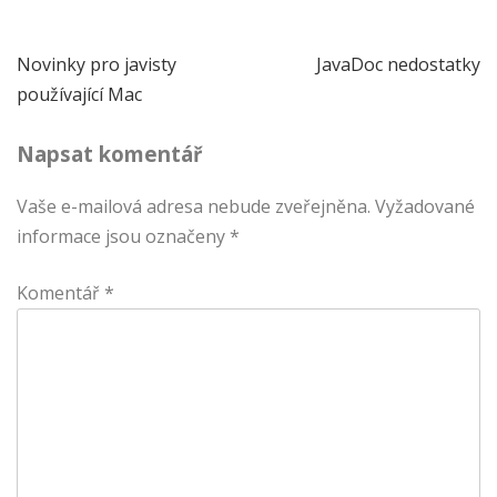
Navigace
Novinky pro javisty
JavaDoc nedostatky
používající Mac
pro
Napsat komentář
příspěvek
Vaše e-mailová adresa nebude zveřejněna.
Vyžadované
informace jsou označeny
*
Komentář
*