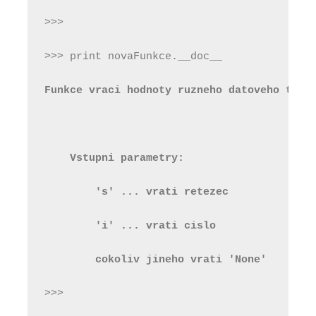
>>>
>>> print novaFunkce.__doc__
Funkce vraci hodnoty ruzneho datoveho typu
    Vstupni parametry:
        's' ... vrati retezec
        'i' ... vrati cislo
        cokoliv jineho vrati 'None'
>>>