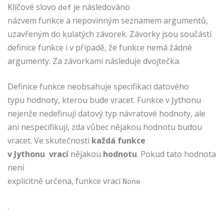
Klíčové slovo
je následováno
def
názvem funkce a nepovinným seznamem argumentů,
uzavřeným do kulatých závorek. Závorky jsou součástí
definice funkce i v případě, že funkce nemá žádné
argumenty. Za závorkami následuje dvojtečka.
Definice funkce neobsahuje specifikaci datového
typu hodnoty, kterou bude vracet. Funkce v Jythonu
nejenže nedefinují datový typ návratové hodnoty, ale
ani nespecifikují, zda vůbec nějakou hodnotu budou
vracet. Ve skutečnosti
každá funkce
v Jythonu vrací
nějakou
hodnotu
. Pokud tato hodnota
není
explicitně určena, funkce vrací
None
.