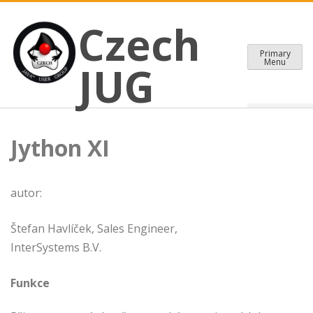
CZECH JAVA USER GROUP
Skip
Czech JUG
Czech
to
content
Primary
Menu
JUG
Jython XI
autor:
Štefan Havlíček, Sales Engineer,
InterSystems B.V.
Funkce