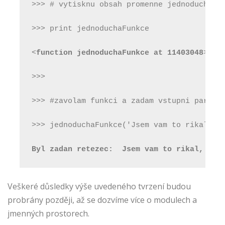
>>> # vytisknu obsah promenne jednoduchaFu
>>> print jednoduchaFunkce
<
function jednoduchaFunkce at 11403048
>
>>>
>>> #zavolam funkci a zadam vstupni parame
>>> jednoduchaFunkce('Jsem vam to rikal, z
Byl zadan retezec:  Jsem vam to rikal, ze?
Veškeré důsledky výše uvedeného tvrzení budou
probrány později, až se dozvíme více o modulech a
jmenných prostorech.