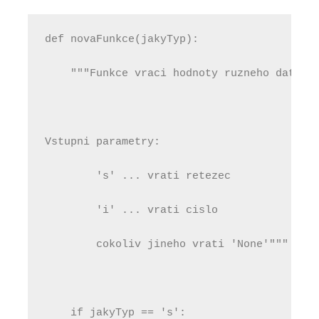
def novaFunkce(jakyTyp):
    """Funkce vraci hodnoty ruzneho datove
Vstupni parametry:
        's' ... vrati retezec
        'i' ... vrati cislo
        cokoliv jineho vrati 'None'"""
    if jakyTyp == 's':