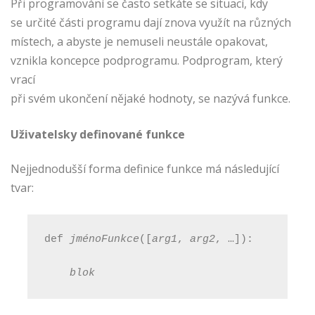
Při programování se často setkáte se situací, kdy
se určité části programu dají znova využít na různých
místech, a abyste je nemuseli neustále opakovat,
vznikla koncepce podprogramu. Podprogram, který
vrací
při svém ukončení nějaké hodnoty, se nazývá funkce.
Uživatelsky definované funkce
Nejjednodušší forma definice funkce má následující
tvar:
def 
jménoFunkce
([
arg1
, 
arg2
, …]):
blok