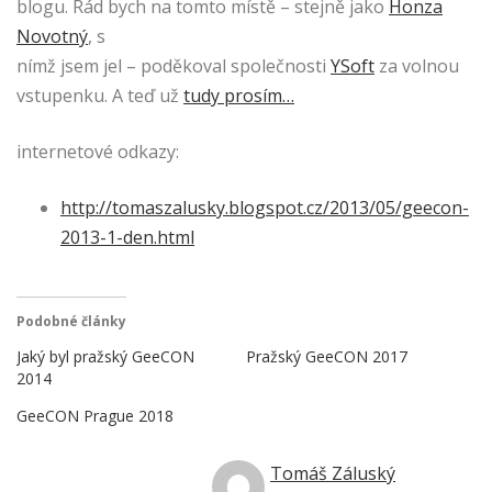
blogu. Rád bych na tomto místě – stejně jako
Honza
Novotný
, s
nímž jsem jel – poděkoval společnosti
YSoft
za volnou
vstupenku. A teď už
tudy prosím…
internetové odkazy:
http://tomaszalusky.blogspot.cz/2013/05/geecon-
2013-1-den.html
Podobné články
Jaký byl pražský GeeCON
Pražský GeeCON 2017
2014
GeeCON Prague 2018
Tomáš Záluský