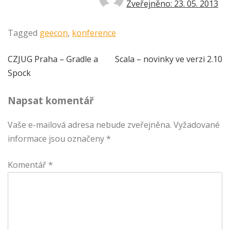
Zveřejněno: 23. 05. 2013
Tagged
geecon
,
konference
Navigace
CZJUG Praha – Gradle a
Scala – novinky ve verzi 2.10
Spock
pro
Napsat komentář
příspěvek
Vaše e-mailová adresa nebude zveřejněna.
Vyžadované
informace jsou označeny
*
Komentář
*