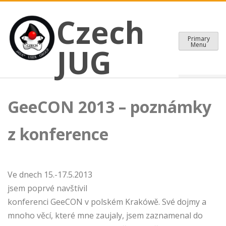
CZECH JAVA USER GROUP
Skip
Czech JUG
Czech
to
content
Primary
Menu
JUG
GeeCON 2013 – poznámky
z konference
Ve dnech 15.-17.5.2013
jsem poprvé navštívil
konferenci GeeCON v polském Krakówě. Své dojmy a
mnoho věcí, které mne zaujaly, jsem zaznamenal do