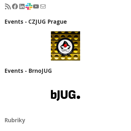
RSS - články na jug.cz
Facebook skupina Czech Java User Group
LinkedIn skupina Czech Java User Group
CZJUG Slack fórum
CZJUG YouTube kanál
CZJUG email
Events - CZJUG Prague
Events - BrnoJUG
Rubriky