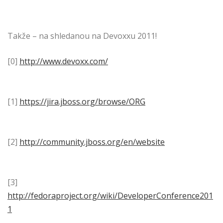
Takže – na shledanou na Devoxxu 2011!
[0]
http://www.devoxx.com/
[1]
https://jira.jboss.org/browse/ORG
[2]
http://community.jboss.org/en/website
[3]
http://fedoraproject.org/wiki/DeveloperConference201
1