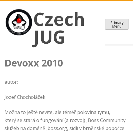
CZECH JAVA USER GROUP
Skip
Czech JUG
Czech
to
content
Primary
Menu
JUG
Devoxx 2010
autor:
Jozef Chocholáček
Možná to ještě nevíte, ale téměř polovina týmu,
který se stará o fungování (a rozvoj) JBoss Community
služeb na doméně jboss.org, sídlí v brněnské pobočce