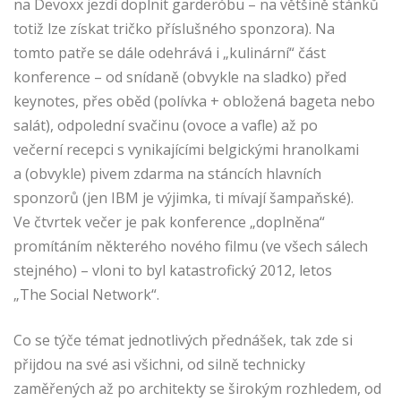
na Devoxx jezdí doplnit garderóbu – na většině stánků
totiž lze získat tričko příslušného sponzora). Na
tomto patře se dále odehrává i „kulinární“ část
konference – od snídaně (obvykle na sladko) před
keynotes, přes oběd (polívka + obložená bageta nebo
salát), odpolední svačinu (ovoce a vafle) až po
večerní recepci s vynikajícími belgickými hranolkami
a (obvykle) pivem zdarma na stáncích hlavních
sponzorů (jen IBM je výjimka, ti mívají šampaňské).
Ve čtvrtek večer je pak konference „doplněna“
promítáním některého nového filmu (ve všech sálech
stejného) – vloni to byl katastrofický 2012, letos
„The Social Network“.
Co se týče témat jednotlivých přednášek, tak zde si
přijdou na své asi všichni, od silně technicky
zaměřených až po architekty se širokým rozhledem, od