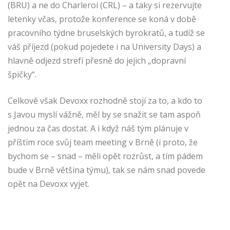
(BRU) a ne do Charleroi (CRL) – a taky si rezervujte
letenky včas, protože konference se koná v době
pracovního týdne bruselských byrokratů, a tudíž se
váš příjezd (pokud pojedete i na University Days) a
hlavně odjezd strefí přesně do jejich „dopravní
špičky“.
Celkově však Devoxx rozhodně stojí za to, a kdo to
s Javou myslí vážně, měl by se snažit se tam aspoň
jednou za čas dostat. A i když náš tým plánuje v
příštím roce svůj team meeting v Brně (i proto, že
bychom se – snad – měli opět rozrůst, a tím pádem
bude v Brně většina týmu), tak se nám snad povede
opět na Devoxx vyjet.