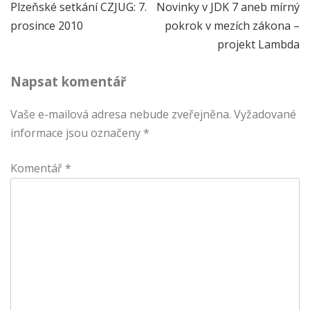
Navigace
Plzeňské setkání CZJUG: 7.
Novinky v JDK 7 aneb mírný
prosince 2010
pokrok v mezích zákona –
pro
projekt Lambda
příspěvek
Napsat komentář
Vaše e-mailová adresa nebude zveřejněna.
Vyžadované
informace jsou označeny
*
Komentář
*