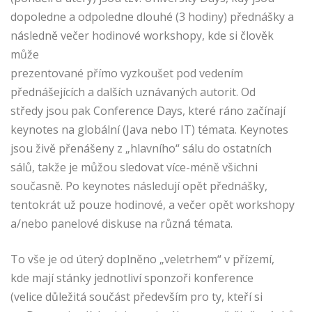
dopoledne a odpoledne dlouhé (3 hodiny) přednášky a
následně večer hodinové workshopy, kde si člověk
může
prezentované přímo vyzkoušet pod vedením
přednášejících a dalších uznávaných autorit. Od
středy jsou pak Conference Days, které ráno začínají
keynotes na globální (Java nebo IT) témata. Keynotes
jsou živě přenášeny z „hlavního“ sálu do ostatních
sálů, takže je můžou sledovat více-méně všichni
současně. Po keynotes následují opět přednášky,
tentokrát už pouze hodinové, a večer opět workshopy
a/nebo panelové diskuse na různá témata.
To vše je od úterý doplněno „veletrhem“ v přízemí,
kde mají stánky jednotliví sponzoři konference
(velice důležitá součást především pro ty, kteří si