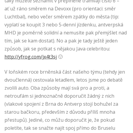
taky můžete seznámit v přeplněné tramvaji číslo 6 –
ať už ráno směrem na Devoxx (pro orientaci: směr
Luchtbal), nebo večer směrem zpátky do města (tip:
vyplatí se koupit 3 nebo 5-denní jízdenku, antverpská
MHD je poměrně solidní a nemusíte pak přemýšlet nad
tím, jak se kam dostat). No a pak je tady ještě jeden
způsob, jak se potkat s nějakou Java celebritou:
http://yfrog.com/jx4t3sj
🙂
V loňském roce brněnská část našeho týmu (tehdy jen
dvoučlenná) cestovala letadlem, letos jsme po debatě
zvolili auto. Oba způsoby mají svá pro a proti, a
netroufám si jednoznačně doporučit žádný z nich
(vlakové spojení z Brna do Antverp stojí bohužel za
starou bačkoru, především z důvodu příliš mnoha
přestupů). Jediné, co můžu doporučit je, že pokud
poletíte, tak se snažte najít spoj přímo do Bruselu