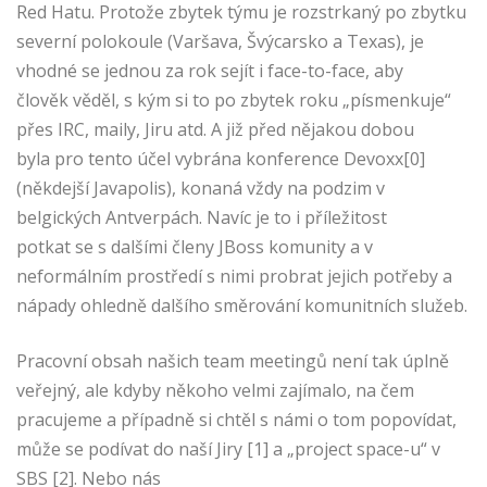
Red Hatu. Protože zbytek týmu je rozstrkaný po zbytku
severní polokoule (Varšava, Švýcarsko a Texas), je
vhodné se jednou za rok sejít i face-to-face, aby
člověk věděl, s kým si to po zbytek roku „písmenkuje“
přes IRC, maily, Jiru atd. A již před nějakou dobou
byla pro tento účel vybrána konference Devoxx[0]
(někdejší Javapolis), konaná vždy na podzim v
belgických Antverpách. Navíc je to i příležitost
potkat se s dalšími členy JBoss komunity a v
neformálním prostředí s nimi probrat jejich potřeby a
nápady ohledně dalšího směrování komunitních služeb.
Pracovní obsah našich team meetingů není tak úplně
veřejný, ale kdyby někoho velmi zajímalo, na čem
pracujeme a případně si chtěl s námi o tom popovídat,
může se podívat do naší Jiry
[1] a „project space-u“ v
SBS [2]. Nebo nás