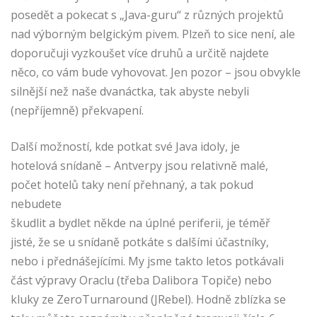
posedět a pokecat s „Java-guru“ z různých projektů
nad výborným belgickým pivem. Plzeň to sice není, ale
doporučuji vyzkoušet více druhů a určitě najdete
něco, co vám bude vyhovovat. Jen pozor – jsou obvykle
silnější než naše dvanáctka, tak abyste nebyli
(nepříjemně) překvapení.
Další možností, kde potkat své Java idoly, je
hotelová snídaně – Antverpy jsou relativně malé,
počet hotelů taky není přehnaný, a tak pokud
nebudete
škudlit a bydlet někde na úplné periferii, je téměř
jisté, že se u snídaně potkáte s dalšími účastníky,
nebo i přednášejícími. My jsme takto letos potkávali
část výpravy Oraclu (třeba Dalibora Topiče) nebo
kluky ze ZeroTurnaround (JRebel). Hodně zblízka se