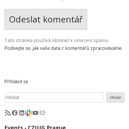
Tato stránka používá Akismet k omezení spamu.
Podívejte se, jak vaše data z komentářů zpracováváme.
.
Přihlásit se
Hledat
Hledat
RSS - články na jug.cz
Facebook skupina Czech Java User Group
LinkedIn skupina Czech Java User Group
CZJUG Slack fórum
CZJUG YouTube kanál
CZJUG email
Events - CZJUG Prague