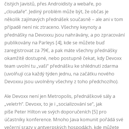
čistých Javistů, přes Androidisty a webaře, po
„cloudaře“. Jediný problém může být, že občas je
několik zajímavých přednášek současně – ale ani v tom
případě není nic ztraceno. Všechny keynoty a
přednášky na Devoxxu jsou nahrávány, a po zpracování
publikovány na Parleys [4], kde se můžete buď
zaregistrovat za 79€, a pak máte všechny přednášky
okamžitě dostupné, nebo postupně čekat, kdy Devoxx
team uvolní tu „vaši“ přednášku ke shlédnutí zdarma
(uvolňují cca každý týden jednu, na začátku nového
Devoxxu jsou uvolněny všechny z toho předchozího).
Ale Devoxx není jen Metropolis, přednáškové sály a
„veletrh“. Devoxx, to je i „socializování se“, jak
píše Peter Hilton ve svých doporučeních [5] pro
účastníky konference. Mnoho Java komunit pořádá své
večerní srazy v antverpských hospodách, kde můžete