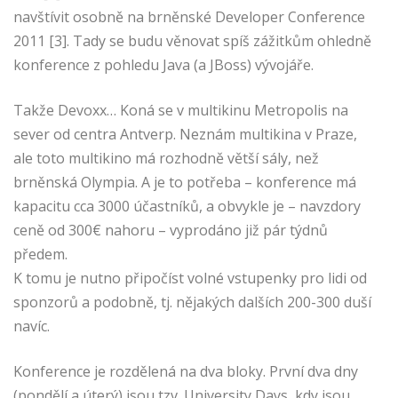
navštívit osobně na brněnské Developer Conference
2011 [3]. Tady se budu věnovat spíš zážitkům ohledně
konference z pohledu Java (a JBoss) vývojáře.
Takže Devoxx… Koná se v multikinu Metropolis na
sever od centra Antverp. Neznám multikina v Praze,
ale toto multikino má rozhodně větší sály, než
brněnská Olympia. A je to potřeba – konference má
kapacitu cca 3000 účastníků, a obvykle je – navzdory
ceně od 300€ nahoru – vyprodáno již pár týdnů
předem.
K tomu je nutno připočíst volné vstupenky pro lidi od
sponzorů a podobně, tj. nějakých dalších 200-300 duší
navíc.
Konference je rozdělená na dva bloky. První dva dny
(pondělí a úterý) jsou tzv. University Days, kdy jsou