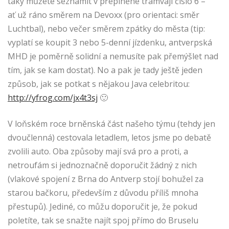
taky můžete seznámit v přeplněné tramvaji číslo 6 –
ať už ráno směrem na Devoxx (pro orientaci: směr
Luchtbal), nebo večer směrem zpátky do města (tip:
vyplatí se koupit 3 nebo 5-denní jízdenku, antverpská
MHD je poměrně solidní a nemusíte pak přemýšlet nad
tím, jak se kam dostat). No a pak je tady ještě jeden
způsob, jak se potkat s nějakou Java celebritou:
http://yfrog.com/jx4t3sj
🙂
V loňském roce brněnská část našeho týmu (tehdy jen
dvoučlenná) cestovala letadlem, letos jsme po debatě
zvolili auto. Oba způsoby mají svá pro a proti, a
netroufám si jednoznačně doporučit žádný z nich
(vlakové spojení z Brna do Antverp stojí bohužel za
starou bačkoru, především z důvodu příliš mnoha
přestupů). Jediné, co můžu doporučit je, že pokud
poletíte, tak se snažte najít spoj přímo do Bruselu