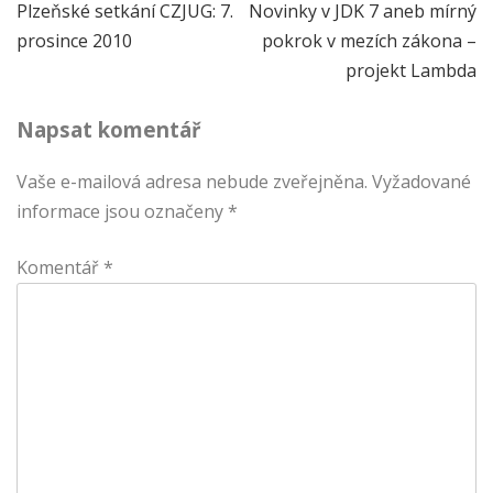
Navigace
Plzeňské setkání CZJUG: 7.
Novinky v JDK 7 aneb mírný
prosince 2010
pokrok v mezích zákona –
pro
projekt Lambda
příspěvek
Napsat komentář
Vaše e-mailová adresa nebude zveřejněna.
Vyžadované
informace jsou označeny
*
Komentář
*