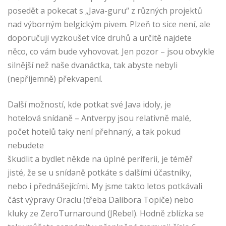
posedět a pokecat s „Java-guru“ z různých projektů
nad výborným belgickým pivem. Plzeň to sice není, ale
doporučuji vyzkoušet více druhů a určitě najdete
něco, co vám bude vyhovovat. Jen pozor – jsou obvykle
silnější než naše dvanáctka, tak abyste nebyli
(nepříjemně) překvapení.
Další možností, kde potkat své Java idoly, je
hotelová snídaně – Antverpy jsou relativně malé,
počet hotelů taky není přehnaný, a tak pokud
nebudete
škudlit a bydlet někde na úplné periferii, je téměř
jisté, že se u snídaně potkáte s dalšími účastníky,
nebo i přednášejícími. My jsme takto letos potkávali
část výpravy Oraclu (třeba Dalibora Topiče) nebo
kluky ze ZeroTurnaround (JRebel). Hodně zblízka se