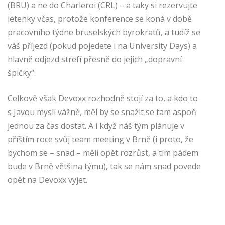
(BRU) a ne do Charleroi (CRL) – a taky si rezervujte
letenky včas, protože konference se koná v době
pracovního týdne bruselských byrokratů, a tudíž se
váš příjezd (pokud pojedete i na University Days) a
hlavně odjezd strefí přesně do jejich „dopravní
špičky“.
Celkově však Devoxx rozhodně stojí za to, a kdo to
s Javou myslí vážně, měl by se snažit se tam aspoň
jednou za čas dostat. A i když náš tým plánuje v
příštím roce svůj team meeting v Brně (i proto, že
bychom se – snad – měli opět rozrůst, a tím pádem
bude v Brně většina týmu), tak se nám snad povede
opět na Devoxx vyjet.