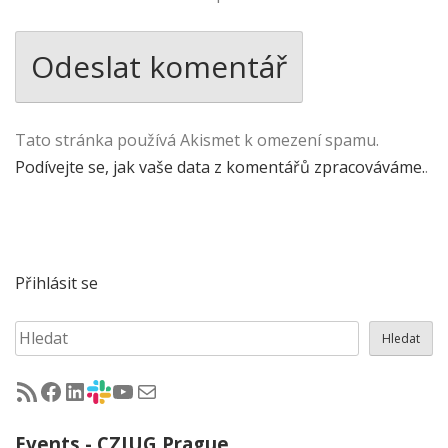
Tato stránka používá Akismet k omezení spamu.
Podívejte se, jak vaše data z komentářů zpracováváme.
.
Přihlásit se
Hledat
Hledat
RSS - články na jug.cz
Facebook skupina Czech Java User Group
LinkedIn skupina Czech Java User Group
CZJUG Slack fórum
CZJUG YouTube kanál
CZJUG email
Events - CZJUG Prague