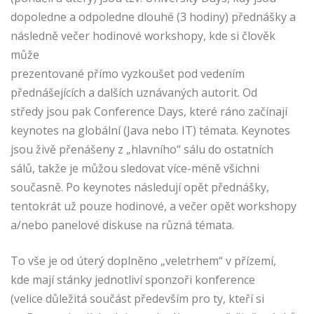
dopoledne a odpoledne dlouhé (3 hodiny) přednášky a
následně večer hodinové workshopy, kde si člověk
může
prezentované přímo vyzkoušet pod vedením
přednášejících a dalších uznávaných autorit. Od
středy jsou pak Conference Days, které ráno začínají
keynotes na globální (Java nebo IT) témata. Keynotes
jsou živě přenášeny z „hlavního“ sálu do ostatních
sálů, takže je můžou sledovat více-méně všichni
současně. Po keynotes následují opět přednášky,
tentokrát už pouze hodinové, a večer opět workshopy
a/nebo panelové diskuse na různá témata.
To vše je od úterý doplněno „veletrhem“ v přízemí,
kde mají stánky jednotliví sponzoři konference
(velice důležitá součást především pro ty, kteří si