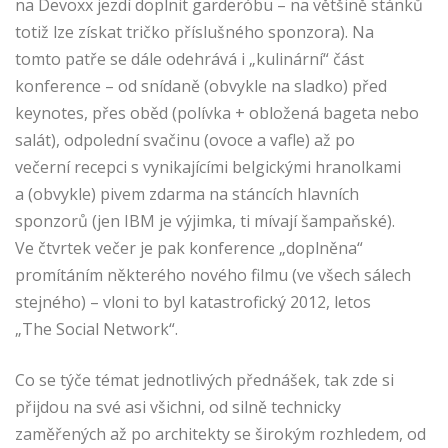
na Devoxx jezdí doplnit garderóbu – na většině stánků
totiž lze získat tričko příslušného sponzora). Na
tomto patře se dále odehrává i „kulinární“ část
konference – od snídaně (obvykle na sladko) před
keynotes, přes oběd (polívka + obložená bageta nebo
salát), odpolední svačinu (ovoce a vafle) až po
večerní recepci s vynikajícími belgickými hranolkami
a (obvykle) pivem zdarma na stáncích hlavních
sponzorů (jen IBM je výjimka, ti mívají šampaňské).
Ve čtvrtek večer je pak konference „doplněna“
promítáním některého nového filmu (ve všech sálech
stejného) – vloni to byl katastrofický 2012, letos
„The Social Network“.
Co se týče témat jednotlivých přednášek, tak zde si
přijdou na své asi všichni, od silně technicky
zaměřených až po architekty se širokým rozhledem, od