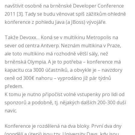
navštívit osobně na brněnské Developer Conference
2011 [3]. Tady se budu věnovat spíš zážitkům ohledně
konference z pohledu Java (a JBoss) vývojáře.
Takže Devoxx… Koná se v multikinu Metropolis na
sever od centra Antverp. Neznám multikina v Praze,
ale toto multikino má rozhodně větší sály, než
brněnská Olympia. A je to potřeba – konference má
kapacitu cca 3000 účastníků, a obvykle je – navzdory
ceně od 300€ nahoru – vyprodáno již pár týdnů
předem.
K tomu je nutno připočíst volné vstupenky pro lidi od
sponzorů a podobně, tj. nějakých dalších 200-300 duší
navíc.
Konference je rozdělená na dva bloky. První dva dny
(pondělí a úterý) jsou tzv. University Days, kdy jsou