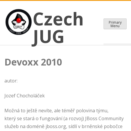
CZECH JAVA USER GROUP
Skip
Czech JUG
Czech
to
content
Primary
Menu
JUG
Devoxx 2010
autor:
Jozef Chocholáček
Možná to ještě nevíte, ale téměř polovina týmu,
který se stará o fungování (a rozvoj) JBoss Community
služeb na doméně jboss.org, sídlí v brněnské pobočce