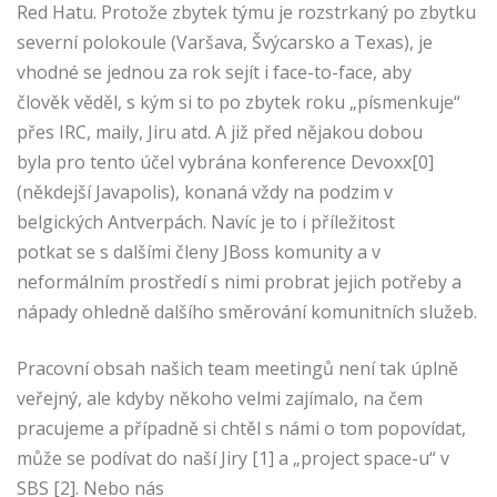
Red Hatu. Protože zbytek týmu je rozstrkaný po zbytku
severní polokoule (Varšava, Švýcarsko a Texas), je
vhodné se jednou za rok sejít i face-to-face, aby
člověk věděl, s kým si to po zbytek roku „písmenkuje“
přes IRC, maily, Jiru atd. A již před nějakou dobou
byla pro tento účel vybrána konference Devoxx[0]
(někdejší Javapolis), konaná vždy na podzim v
belgických Antverpách. Navíc je to i příležitost
potkat se s dalšími členy JBoss komunity a v
neformálním prostředí s nimi probrat jejich potřeby a
nápady ohledně dalšího směrování komunitních služeb.
Pracovní obsah našich team meetingů není tak úplně
veřejný, ale kdyby někoho velmi zajímalo, na čem
pracujeme a případně si chtěl s námi o tom popovídat,
může se podívat do naší Jiry
[1] a „project space-u“ v
SBS [2]. Nebo nás