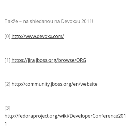
Takže – na shledanou na Devoxxu 2011!
[0]
http://www.devoxx.com/
[1]
https://jira.jboss.org/browse/ORG
[2]
http://community.jboss.org/en/website
[3]
http://fedoraproject.org/wiki/DeveloperConference201
1