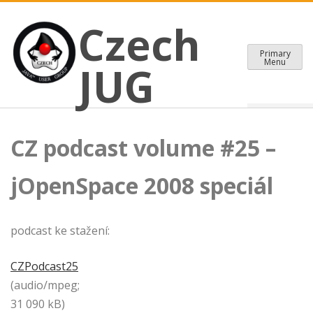
CZECH JAVA USER GROUP
Skip
Czech JUG
Czech
to
content
Primary
Menu
JUG
CZ podcast volume #25 –
jOpenSpace 2008 speciál
podcast ke stažení:
CZPodcast25
(audio/mpeg;
31 090 kB)