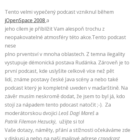
Tento velmi vypečený podcast vzniknul během
jOpenSpace 2008
a
jeho cílem je příblížit Vam alespoň trochu z
neopakovatelné atmosféry této akce.Tento podcast
nese
plno prventsví v mnoha oblastech. Z temna ilegality
vystupuje démonická postava Rudánka. Zároveň je to
první podcast, kde uslyšíte celkově více než pět
lidí, známe postavy české Java scény a nebo také
podcast který je kompletně uveden v maďarštině. Na
závěr musím neskromě dodat, že jsem to byl já, kdo
stojí za nápadem tento pdocast natočit ;-). Za
moderátorskou dvojici
Leoš Dagi Mareš
a
Patrik Filemon Hezucký
, užijte si to!
Vaše dotazy, náměty, přání a stížnosti očekáváme zde
v diskusi a nebo na naší mailové adrese
czpodcast