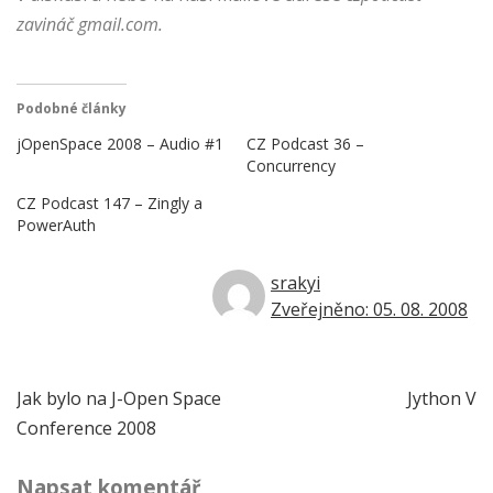
zavináč gmail.com.
Podobné články
jOpenSpace 2008 – Audio #1
CZ Podcast 36 –
Concurrency
CZ Podcast 147 – Zingly a
PowerAuth
srakyi
Zveřejněno: 05. 08. 2008
Navigace
Jak bylo na J-Open Space
Jython V
Conference 2008
pro
Napsat komentář
příspěvek