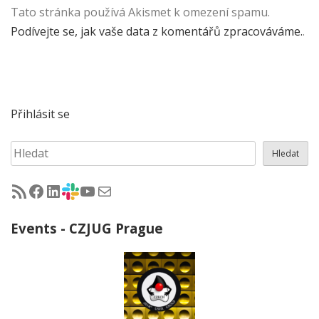
Tato stránka používá Akismet k omezení spamu.
Podívejte se, jak vaše data z komentářů zpracováváme.
.
Přihlásit se
Hledat
Hledat
RSS - články na jug.cz
Facebook skupina Czech Java User Group
LinkedIn skupina Czech Java User Group
CZJUG Slack fórum
CZJUG YouTube kanál
CZJUG email
Events - CZJUG Prague