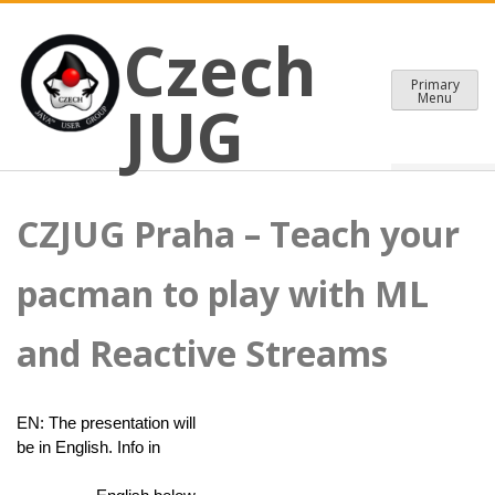
CZECH JAVA USER GROUP
Skip
Czech JUG
Czech
to
content
Primary
Menu
JUG
CZJUG Praha – Teach your
pacman to play with ML
and Reactive Streams
EN: The presentation will 
be in English. Info in