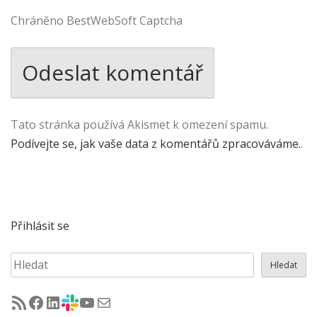
Chráněno BestWebSoft Captcha
Tato stránka používá Akismet k omezení spamu.
Podívejte se, jak vaše data z komentářů zpracováváme.
.
Přihlásit se
Hledat
Hledat
RSS - články na jug.cz
Facebook skupina Czech Java User Group
LinkedIn skupina Czech Java User Group
CZJUG Slack fórum
CZJUG YouTube kanál
CZJUG email