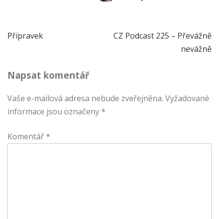
Navigace
Přípravek
CZ Podcast 225 – Převážně
nevážně
pro
Napsat komentář
příspěvek
Vaše e-mailová adresa nebude zveřejněna.
Vyžadované
informace jsou označeny
*
Komentář
*