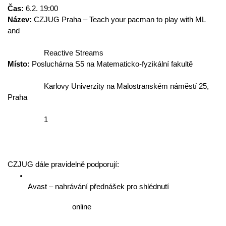
Čas: 
6.2. 19:00
Název: 
CZJUG Praha – Teach your pacman to play with ML 
and
                  Reactive Streams
Místo: 
Posluchárna S5 na Matematicko-fyzikální fakultě
                  Karlovy Univerzity na Malostranském náměstí 25, 
Praha
                  1
CZJUG dále pravidelně podporují:
Avast – nahrávání přednášek pro shlédnutí
                      online