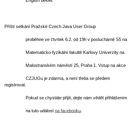
                  English below.
Příští setkání Pražské Czech Java User Group
                  proběhne ve čtvrtek 6.2. od 19h v posluchárně S5 na
                  Matematicko-fyzikální fakultě Karlovy Univerzity na
                  Malostranském náměstí 25, Praha 1. Vstup na akce
                  CZJUGu je zdarma, a není třeba se předem 
registrovat.
                  Pokud se chystáte přijít, dejte nám vědět přihlášením
                  na tuto událost 
na facebooku
.