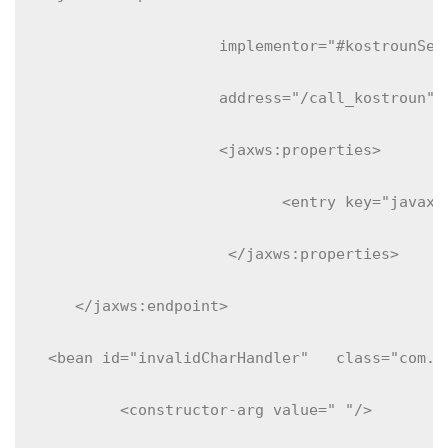
implementor
=
"#kostrounSer
address
=
"/call_kostroun"
<jaxws:properties>
<entry
key
=
"javax.
</jaxws:properties>
</jaxws:endpoint>
<bean
id
=
"invalidCharHandler"
class
=
"com.c
<constructor-arg
value
=
" "
/>