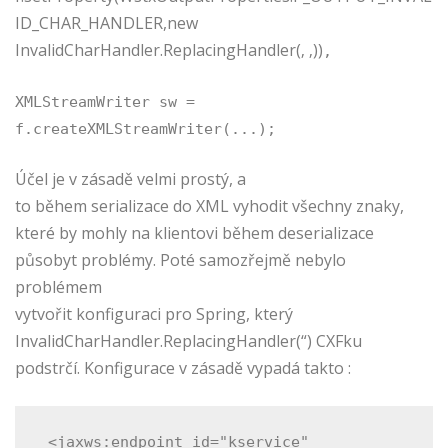
ID_CHAR_HANDLER
,
new
InvalidCharHandler
.
ReplacingHandler
(
‚ ‚
))
,
XMLStreamWriter
sw
=
f
.
createXMLStreamWriter
(...);
Účel je v zásadě velmi prostý, a
to během serializace do XML vyhodit všechny znaky,
které by mohly na klientovi během deserializace
působyt problémy. Poté samozřejmě nebylo
problémem
vytvořit konfiguraci pro Spring, který
InvalidCharHandler.ReplacingHandler(“) CXFku
podstrčí. Konfigurace v zásadě vypadá takto :
<jaxws:endpoint
id
=
"kservice"