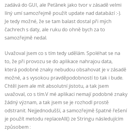
zadává do GUI, ale Peťánek jako tvor v zásadě velmi
líný umí samozřejmě použít update nad databází :-).
Je tedy možné, že se tam balast dostal při mých
čachrech s daty, ale ruku do ohně bych za to
samozřejmě nedal.
Uvažoval jsem co s tím tedy udělám. Spoléhat se na
to, že při provozu se do aplikace nahrajou data,
která podobné znaky nebudou obsahovat je v zásadě
možné, a s vysokou pravděpodobností to tak i bude.
Chtěl jsem ale mít absolutní jistotu, a tak jsem
uvažoval, co s tím.V mé aplikaci nemají podobné znaky
žádný význam, a tak jsem se je rozhodl prostě
odstranit. Nejjednodušší, a samozřejmě špatné řešení
je použít metodu replaceAll() ze Stringu následujícím
způsobem :