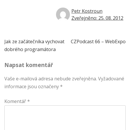
Petr Kostroun
Zveřejněno: 25. 08. 2012
Navigace
Jak ze začátečníka vychovat
CZPodcast 66 – WebExpo
dobrého programátora
pro
Napsat komentář
příspěvek
Vaše e-mailová adresa nebude zveřejněna.
Vyžadované
informace jsou označeny
*
Komentář
*