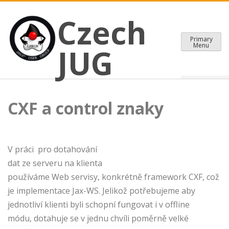
CZECH JAVA USER GROUP
Skip
Czech JUG
Czech
to
content
Primary
Menu
JUG
CXF a control znaky
V práci pro dotahování
dat ze serveru na klienta
používáme Web servisy, konkrétně framework CXF, což
je implementace Jax-WS. Jelikož potřebujeme aby
jednotliví klienti byli schopní fungovat i v offline
módu, dotahuje se v jednu chvíli poměrně velké