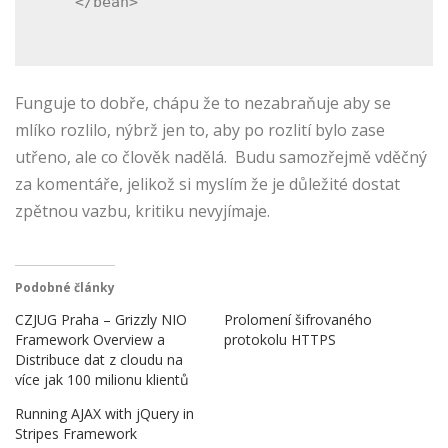
</bean>
Funguje to dobře, chápu že to nezabraňuje aby se
mlíko rozlilo, nýbrž jen to, aby po rozlití bylo zase
utřeno, ale co člověk nadělá. Budu samozřejmě vděčný
za komentáře, jelikož si myslím že je důležité dostat
zpětnou vazbu, kritiku nevyjímaje.
Podobné články
CZJUG Praha – Grizzly NIO
Prolomení šifrovaného
Framework Overview a
protokolu HTTPS
Distribuce dat z cloudu na
více jak 100 milionu klientů
Running AJAX with jQuery in
Stripes Framework