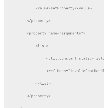
<value>
setProperty
</value>
</property>
<property
name
=
"arguments"
>
<list>
<util:constant
static-field
=
<ref
bean
=
"invalidCharHandle
</list>
</property>