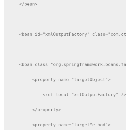
</bean>
<bean
id
=
"xmlOutputFactory"
class
=
"com.ctc
<bean
class
=
"org.springframework.beans.fac
<property
name
=
"targetObject"
>
<ref
local
=
"xmlOutputFactory"
/>
</property>
<property
name
=
"targetMethod"
>