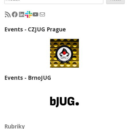
RSS - články na jug.cz
Facebook skupina Czech Java User Group
LinkedIn skupina Czech Java User Group
CZJUG Slack fórum
CZJUG YouTube kanál
CZJUG email
Events - CZJUG Prague
Events - BrnoJUG
Rubriky