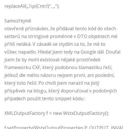
replaceAll(
„\\p{Cntrl}“
,
„“
);
Samozřejmě
otevřeně přiznávám, že přidávat tento kód do všech
setterů na stringové proměnné v DTO objektech mě
příliš neláká. V zásadě se stydím za to, že mě to
vůbec napadlo. Hledal jsem tedy na Google dál. Doufal
jsem že by mohl existovat nějaké prostředek
frameworku CXF, který podobnou šlamastiku řeší,
jelikož dle mého názoru nejsem první, ani poslední,
který toto řešil. Po chvíli jsem narazil na jistý
příspěvek na blogu, který doporučoval v podobných
případech použít tento snippet kódu :
XMLOutputFactory
f
=
new
WstxOutputFactory
();
f
.
setProperty
(
WstxOutputProperties
.
P_OUTPUT_INVAL