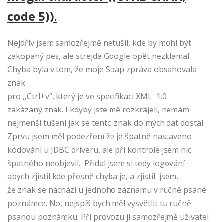
code 5)).
Nejdřív jsem samozřejmě netušil, kde by mohl být
zakopaný pes, ale strejda Google opět nezklamal.
Chyba byla v tom, že moje Soap zpráva obsahovala
znak
pro ,,Ctrl+v“, který je ve specifikaci XML 1.0
zakázaný znak. I kdyby jste mě rozkrájeli, nemám
nejmenší tušení jak se tento znak do mých dat dostal.
Zprvu jsem měl podezření že je špatně nastaveno
kódování u JDBC driveru, ale při kontrole jsem nic
špatného neobjevil. Přidal jsem si tedy logování
abych zjistil kde přesně chyba je, a zjistil jsem,
že znak se nachází u jednoho záznamu v ručně psané
poznámce. No, nejspíš bych měl vysvětlit tu ručně
psanou poznámku. Při provozu jí samozřejmě uživatel