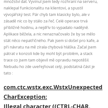
množství dat. Vyvinul jsem tedy rozhraní na serveru,
naklepal funkcionalitu na klientovi, a spustil
vývojářský test. Pár chyb tam klasicky bylo, ale v
zásadě nic co by stálo za řeč. Celé operace trvá
přibližně hodinu, a nejdřív to vypadalo nadějně.
Aplikace běžela, a nic nenaznačovalo že by se mělo
stát něco nepatřičného. Pak jsem si došel pro kafe, a
při návratu na mě zírala chybová hláška. Začal jsem
pátrat v konzoli kde by mohl být problém, a stack
trace co jsem tam objevil mě opravdu nepotěšil.
Nebudu ho zde uveřejňovat celý, podstatná část je
tato :
com.ctc.wstx.exc.WstxUnexpected
CharException:
Illegal character ((CTRL-CHAR,