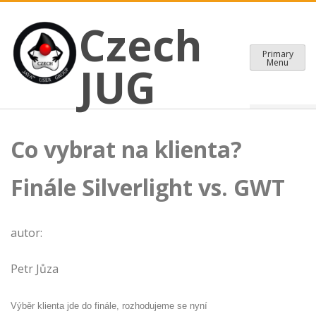
CZECH JAVA USER GROUP
Skip
Czech JUG
Czech
to
content
Primary
Menu
JUG
Co vybrat na klienta?
Finále Silverlight vs. GWT
autor:
Petr Jůza
Výběr klienta jde do finále, rozhodujeme se nyní