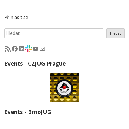
Přihlásit se
Hledat
Hledat
RSS - články na jug.cz
Facebook skupina Czech Java User Group
LinkedIn skupina Czech Java User Group
CZJUG Slack fórum
CZJUG YouTube kanál
CZJUG email
Events - CZJUG Prague
Events - BrnoJUG