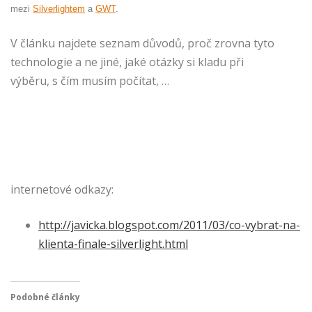
mezi
Silverlightem
a
GWT
.
V článku najdete seznam důvodů, proč zrovna tyto
technologie a ne jiné, jaké otázky si kladu při
výběru, s čím musím počítat, …
internetové odkazy:
http://javicka.blogspot.com/2011/03/co-vybrat-na-
klienta-finale-silverlight.html
Podobné články