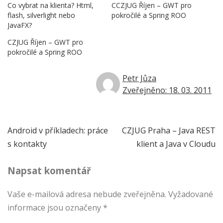
Co vybrat na klienta? Html,
CCZJUG Říjen – GWT pro
flash, silverlight nebo
pokročilé a Spring ROO
JavaFX?
CZJUG Říjen – GWT pro
pokročilé a Spring ROO
Petr Jůza
Zveřejněno: 18. 03. 2011
Navigace
Android v příkladech: práce
CZJUG Praha – Java REST
s kontakty
klient a Java v Cloudu
pro
Napsat komentář
příspěvek
Vaše e-mailová adresa nebude zveřejněna.
Vyžadované
informace jsou označeny
*