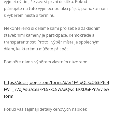
výjmečný tím, že završí první desítku. Pokud
plánujete na tuto výjimečnou akci přijet, pomozte nám
s výběrem místa a termínu.
Nekonferenci si děláme sami pro sebe a základními
stavebními kameny je participace, demokracie a
transparentnost. Proto i výběr místa je společným
dílem, ke kterému můžete přispět.
Pomožte nám s výběrem vlastním názorem:
https://docs.google.com/forms/d/e/1FAIpQLScO63iPte4
FWT_77oJAsu7cSB7PE5kxC8WAeQwqIEKXDGPPnA/view
form
Pokud vás zajímají detaily cenových nabídek