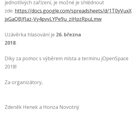
jednotlivých zařízení, je možné je shlédnout
zde:
https://docs.google.com/spreadsheets/d/1T0yVuxX
jxGaQBJfJaz-Vy4pvvLYPe9u_ziHpzRpuLmw
Uzávěrka hlasování je
26. března
2018
.
Díky za pomoc s výběrem místa a termínu jOpenSpace
2018!
Za organizátory,
Zdeněk Henek a Honza Novotný