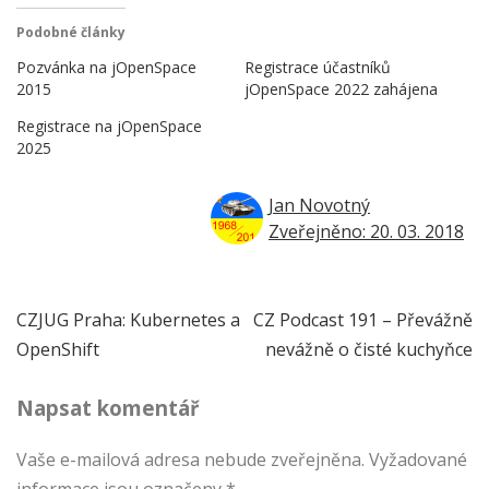
Podobné články
Pozvánka na jOpenSpace
Registrace účastníků
2015
jOpenSpace 2022 zahájena
Registrace na jOpenSpace
2025
Jan Novotný
Zveřejněno: 20. 03. 2018
Navigace
CZJUG Praha: Kubernetes a
CZ Podcast 191 – Převážně
OpenShift
nevážně o čisté kuchyňce
pro
Napsat komentář
příspěvek
Vaše e-mailová adresa nebude zveřejněna.
Vyžadované
informace jsou označeny
*