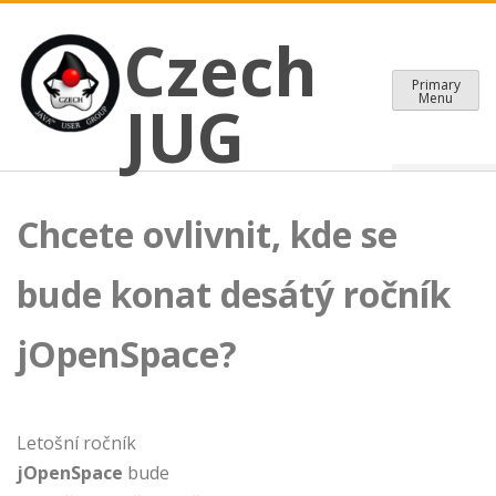
CZECH JAVA USER GROUP
Skip
Czech JUG
Czech
to
content
Primary
Menu
JUG
Chcete ovlivnit, kde se
bude konat desátý ročník
jOpenSpace?
Letošní ročník
jOpenSpace
bude