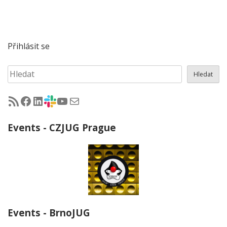
Přihlásit se
Hledat
Hledat
RSS - články na jug.cz
Facebook skupina Czech Java User Group
LinkedIn skupina Czech Java User Group
CZJUG Slack fórum
CZJUG YouTube kanál
CZJUG email
Events - CZJUG Prague
Events - BrnoJUG