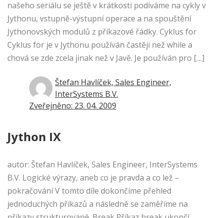
našeho seriálu se ještě v krátkosti podíváme na cykly v
Jythonu, vstupně-výstupní operace a na spouštění
Jythonovských modulů z příkazové řádky. Cyklus for
Cyklus for je v Jythonu používán častěji než while a
chová se zde zcela jinak než v Javě. Je používán pro […]
Štefan Havlíček, Sales Engineer,
InterSystems B.V.
Zveřejněno: 23. 04. 2009
Jython IX
autor: Štefan Havlíček, Sales Engineer, InterSystems
B.V. Logické výrazy, aneb co je pravda a co lež –
pokračování V tomto díle dokončíme přehled
jednoduchých příkazů a následně se zaměříme na
příkazy strukturované. Break Příkaz break ukončí