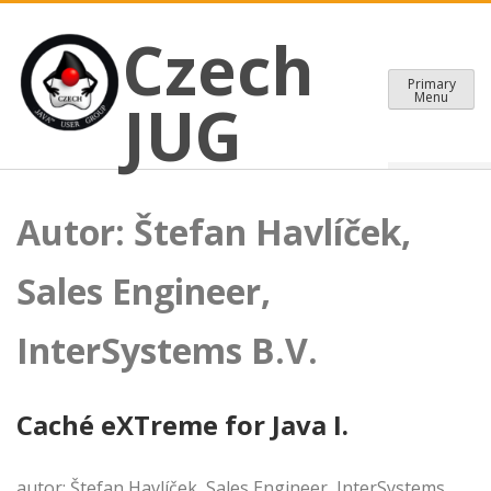
CZECH JAVA USER GROUP
Skip
Czech JUG
Czech
to
content
Primary
Menu
JUG
Autor:
Štefan Havlíček,
Sales Engineer,
InterSystems B.V.
Caché eXTreme for Java I.
autor: Štefan Havlíček, Sales Engineer, InterSystems