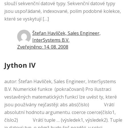
slouží sekvenční datové typy. Sekvenční datové typy
jsou uspořádané, indexované, polím podobné kolekce,
které se vyskytují […]
Štefan Havlíček, Sales Engineer,
InterSystems B.V.
Zveřejněno: 14. 08. 2008
Jython IV
autor: Štefan Havlíček, Sales Engineer, InterSystems
B.V. Numerické funkce (pokračovaní) Pro ilustraci
vestavěných matematických funkcí lze uvést ty, které
jsou používány nejčastěji: abs abs(číslo) Vrátí
absolutní hodnotu argumentu. coerce coerce(číslo1,
číslo2) Vrátí tuple … (výsledek1, výsledek2). Tuple
je datový typ, o němž bude řeč později, v sekci