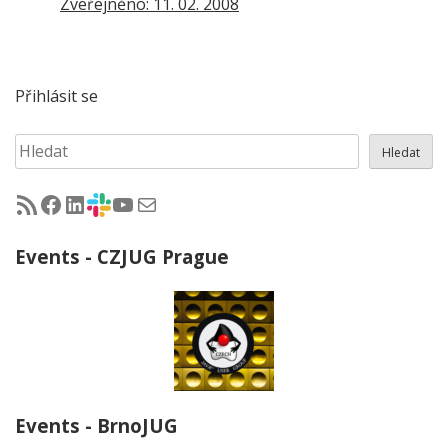
Zveřejněno: 11. 02. 2008
Přihlásit se
Hledat
Hledat
RSS - články na jug.cz
Facebook skupina Czech Java User Group
LinkedIn skupina Czech Java User Group
CZJUG Slack fórum
CZJUG YouTube kanál
CZJUG email
Events - CZJUG Prague
Events - BrnoJUG