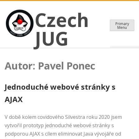
CZECH JAVA USER GROUP
Skip
Czech JUG
Czech
to
content
Primary
Menu
JUG
Autor:
Pavel Ponec
Jednoduché webové stránky s
AJAX
V době kolem covidového Silvestra roku 2020 jsem
vytvořil prototyp jednoduché webové stránky s
podporou AJAX s cílem eliminovat Java vývojáře od