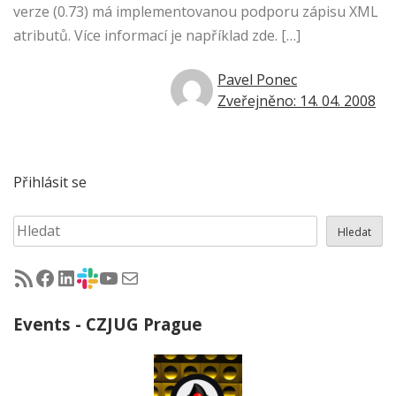
verze (0.73) má implementovanou podporu zápisu XML
atributů. Více informací je například zde. […]
Pavel Ponec
Zveřejněno: 14. 04. 2008
Přihlásit se
Hledat
Hledat
RSS - články na jug.cz
Facebook skupina Czech Java User Group
LinkedIn skupina Czech Java User Group
CZJUG Slack fórum
CZJUG YouTube kanál
CZJUG email
Events - CZJUG Prague