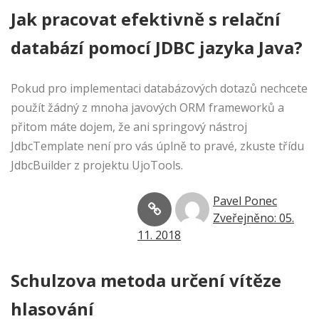
Jak pracovat efektivně s relační
databází pomocí JDBC jazyka Java?
Pokud pro implementaci databázových dotazů nechcete
použít žádný z mnoha javových ORM frameworků a
přitom máte dojem, že ani springový nástroj
JdbcTemplate není pro vás úplně to pravé, zkuste třídu
JdbcBuilder z projektu UjoTools.
Pavel Ponec
Zveřejněno: 05.
11. 2018
Schulzova metoda určení vítěze
hlasování