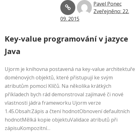
Pavel Ponec
Zveřejněno: 22.
09. 2015
Key-value programování v jazyce
Java
Ujorm je knihovna postavená na key-value architektuře
doménových objektů, které přistupují ke svým
atributům pomocí Klíčů. Na několika krátkých
příkladech bych rád demonstroval zajímavé či nové
vlastnosti jádra frameworku Ujorm verze
1.45.Obsah:Zápis a čtení hodnotObnovení defaultních
hodnotMělká kopie objektuValidace atributů při
zápisuKompozitní…