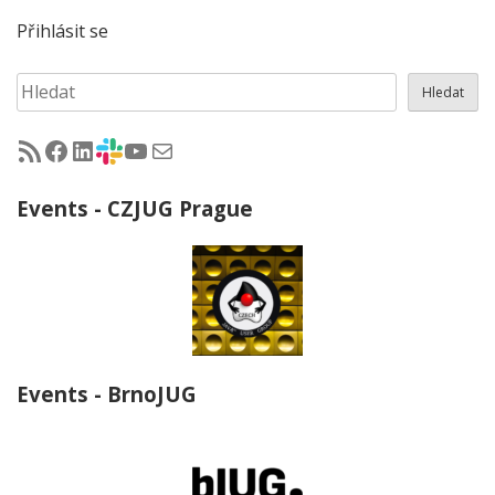
Přihlásit se
Hledat
Hledat
RSS - články na jug.cz
Facebook skupina Czech Java User Group
LinkedIn skupina Czech Java User Group
CZJUG Slack fórum
CZJUG YouTube kanál
CZJUG email
Events - CZJUG Prague
Events - BrnoJUG