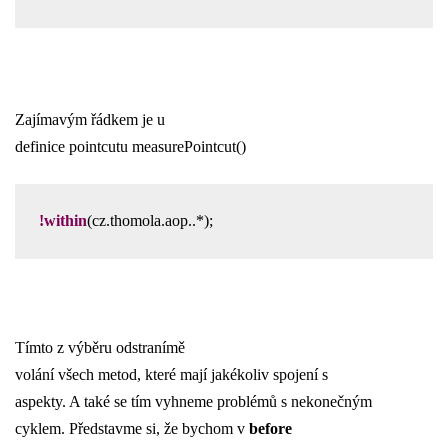
Zajímavým řádkem je u
definice pointcutu measurePointcut()
!within
(cz.thomola.aop..*);
Tímto z výběru odstranímě
volání všech metod, které mají jakékoliv spojení s
aspekty. A také se tím vyhneme problémů s nekonečným
cyklem. Představme si, že bychom v
before