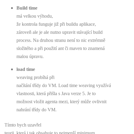
Build time
má velkou výhodu,
že kontrola funguje již při buildu aplikace,
zároveň ale je ale nutno upravit stávající build
process. Na druhou stranu není to nic extrémně
složitého a při použití ant či maven to znamená
malou úpravu.
load time
weaving probíhá při
načítání třídy do VM. Load time weaving využívá
vlastnosti, která přišla s Java verze 5. Je to
možnost vložit agenta mezi, který může ovlivnit
nahrání třídy do VM.
Tímto bych uzavřel
teorii, která i tak obsahuje to nejmenší minimum.