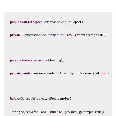
public
abstract
aspect
PerformanceMonitorAspect
{
private
IPerformanceMonitor
monitor
=
new
PerformanceMonitor();
public
abstract
pointcut
toMeasure();
private
pointcut
measurePointcut(Object 
obj)
:
toMeasure()
&&
this
(obj)
&
before
(Object
obj)
:
measurePointcut(obj)
{
:
""
;
  String
objectName
=
obj
!=
null
?
obj.getClass().getSimpleName()