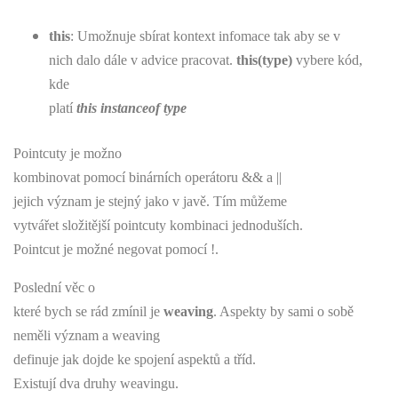
this
: Umožnuje sbírat kontext infomace tak aby se v
nich dalo dále v advice pracovat.
this(type)
vybere kód,
kde
platí
this instanceof type
Pointcuty je možno
kombinovat pomocí binárních operátoru && a ||
jejich význam je stejný jako v javě. Tím můžeme
vytvářet složitější pointcuty kombinaci jednoduších.
Pointcut je možné negovat pomocí !.
Poslední věc o
které bych se rád zmínil je
weaving
. Aspekty by sami o sobě
neměli význam a weaving
definuje jak dojde ke spojení aspektů a tříd.
Existují dva druhy weavingu.