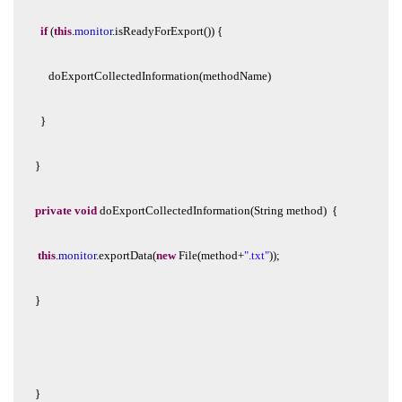
  if
(
this
.
monitor
.isReadyForExport())
{
doExportCollectedInformation(methodName)
  }
}
private
void
doExportCollectedInformation(String
method)
 {
this
.
monitor
.exportData(
new
File(method+
".txt"
));
}
}