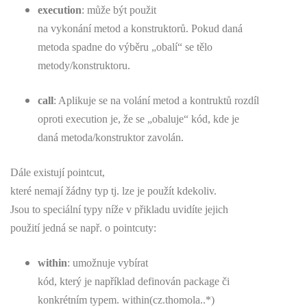
execution
: může být použit
na vykonání metod a konstruktorů. Pokud daná
metoda spadne do výběru „obalí“ se tělo
metody/konstruktoru.
call
: Aplikuje se na volání metod a kontruktů rozdíl
oproti execution je, že se „obaluje“ kód, kde je
daná metoda/konstruktor zavolán.
Dále existují pointcut,
které nemají žádny typ tj. lze je použít kdekoliv.
Jsou to speciální typy níže v přikladu uvidíte jejich
použití jedná se např. o pointcuty:
within
: umožnuje vybírat
kód, který je například definován package či
konkrétním typem. within(cz.thomola..*)