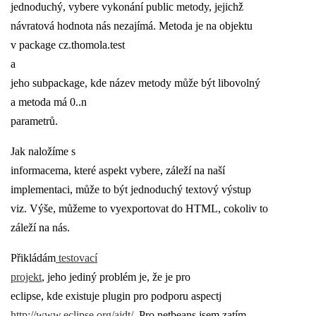
jednoduchý, vybere vykonání public metody, jejichž
návratová hodnota nás nezajímá. Metoda je na objektu
v package
cz.thomola.test
a
jeho subpackage, kde název metody může být libovolný
a metoda má
0..n
parametrů
.
Jak naložíme s
informacema, které aspekt vybere, záleží na naší
implementaci, může to být jednoduchý textový výstup
viz. Výše, můžeme to vyexportovat do HTML, cokoliv to
záleží na nás.
Přikládám
testovací
projekt
, jeho jediný problém je, že je pro
eclipse, kde existuje plugin pro podporu aspectj
http://www.eclipse.org/ajdt/
. Pro netbeans jsem zatím