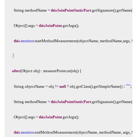
  String
methodName
=
thisJoinPointStaticPart
.getSignature().getName();
  Object[]
args
=
thisJoinPoint
.getArgs();
  this
.
monitor
.startMethodMeasurement(objectName,
methodName,
args,
Sys
}
after
(Object
obj)
:
measurePointcut(obj)
{
:
""
;
  String
objectName
=
obj
!=
null
?
obj.getClass().getSimpleName()
  String
methodName
=
thisJoinPointStaticPart
.getSignature().getName();
  Object[]
args
=
thisJoinPoint
.getArgs();
  this
.
monitor
.endMethodMeasurement(objectName,
methodName,
args,
Sys