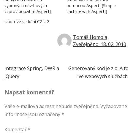
vybraných návrhových
pomocou AspectJ (Simple
vzorov použitím AspectJ
caching with AspectJ)
Únorové setkání CZJUG
Tomáš Homola
Zveřejněno: 18. 02. 2010
Navigace
Integrace Spring, DWR a
Generovaný kód je zlo. A to
jQuery
i ve webových službách.
pro
Napsat komentář
příspěvek
Vaše e-mailová adresa nebude zveřejněna.
Vyžadované
informace jsou označeny
*
Komentář
*