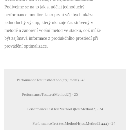
Podívejme se na to jak si udělat jednoduchý
performance monitor. Jako první věc bych ukázal
jednoduchý výstup, který ukazuje čas strávený v
metodě a zanoření volání metod ve stacku, což může
být zajímavá informace z produkčního prostředí při
provádění optimalizace.
PerformanceTest.testMethod(argument) - 43
PerformanceTest.testMethod2() - 25
PerformanceTest.testMethod3(testMethod2) - 24
PerformanceTest.testMethod4(testMethod2,
xxx
) - 24