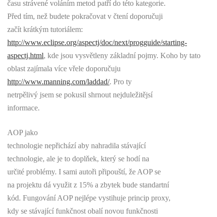
času strávené voláním metod patří do této kategorie.
Před tím, než budete pokračovat v čtení doporučuji
začít krátkým tutoriálem:
http://www.eclipse.org/aspectj/doc/next/progguide/starting-
aspectj.html
, kde jsou vysvětleny základní pojmy. Koho by tato
oblast zajímala více vřele doporučuju
http://www.manning.com/laddad/
. Pro ty
netrpělivý jsem se pokusil shrnout nejduležitějsí
informace.
AOP jako
technologie nepřichází aby nahradila stávající
technologie, ale je to doplňek, který se hodí na
určité problémy. I sami autoři připouští, že AOP se
na projektu dá využit z 15% a zbytek bude standartní
kód. Fungování AOP nejlépe vystihuje princip proxy,
kdy se stávající funkčnost obalí novou funkčnosti