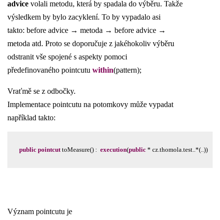
advice
volali metodu, která by spadala do výběru. Takže
výsledkem by bylo zacyklení. To by vypadalo asi
takto: before advice → metoda → before advice →
metoda atd. Proto se doporučuje z jakéhokoliv výběru
odstranit vše spojené s aspekty pomoci
předefinovaného pointcutu
within
(pattern);
Vraťmě se z odbočky.
Implementace pointcutu na potomkovy může vypadat
například takto:
public
pointcut
toMeasure()
:
execution
(
public
*
cz.thomola.test..*(..))
Význam pointcutu je