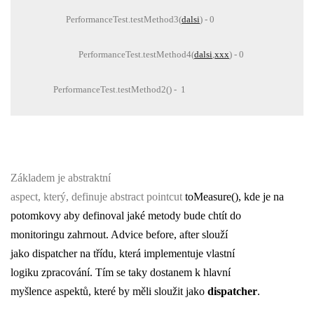
PerformanceTest.testMethod3(
dalsi
) - 0
PerformanceTest.testMethod4(
dalsi
,
xxx
) - 0
PerformanceTest.testMethod2() -  1
Základem je abstraktní
aspect, který, definuje abstract pointcut
toMeasure(), kde je na
potomkovy aby definoval jaké metody bude chtít do
monitoringu zahrnout. Advice before, after slouží
jako dispatcher na třídu, která implementuje vlastní
logiku zpracování. Tím se taky dostanem k hlavní
myšlence aspektů, které by měli sloužit jako
dispatcher
.