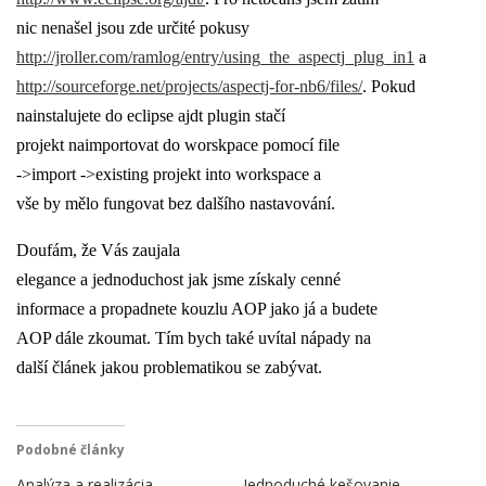
nic nenašel jsou zde určité pokusy
http://jroller.com/ramlog/entry/using_the_aspectj_plug_in1
a
http://sourceforge.net/projects/aspectj-for-nb6/files/
. Pokud
nainstalujete do eclipse ajdt plugin stačí
projekt naimportovat do worskpace pomocí file
->import ->existing projekt into workspace a
vše by mělo fungovat bez dalšího nastavování.
Doufám, že Vás zaujala
elegance a jednoduchost jak jsme získaly cenné
informace a propadnete kouzlu AOP jako já a budete
AOP dále zkoumat. Tím bych také uvítal nápady na
další článek jakou problematikou se zabývat.
Podobné články
Analýza a realizácia
Jednoduché kešovanie