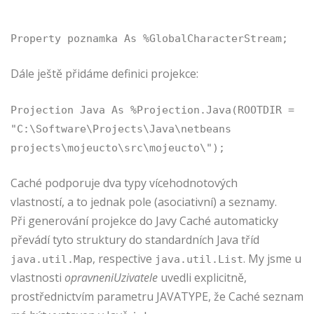
Property poznamka As %GlobalCharacterStream;
Dále ještě přidáme definici projekce:
Projection Java As %Projection.Java(ROOTDIR =
"C:\Software\Projects\Java\netbeans
projects\mojeucto\src\mojeucto\");
Caché podporuje dva typy vícehodnotových
vlastností, a to jednak pole (asociativní) a seznamy.
Při generování projekce do Javy Caché automaticky
převádí tyto struktury do standardních Java tříd
, respective
. My jsme u
java.util.Map
java.util.List
vlastnosti
opravneniUzivatele
uvedli explicitně,
prostřednictvím parametru JAVATYPE, že Caché seznam