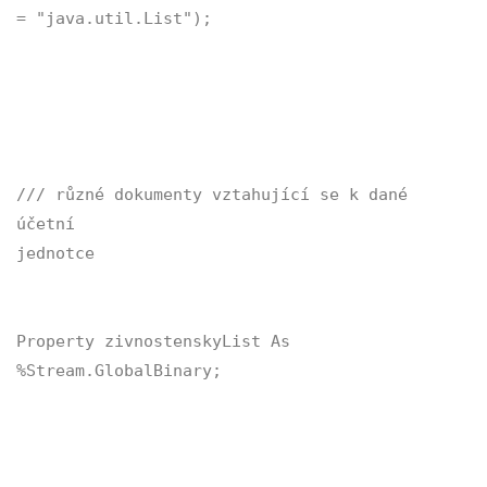
= "java.util.List");
/// různé dokumenty vztahující se k dané
účetní
jednotce
Property zivnostenskyList As
%Stream.GlobalBinary;