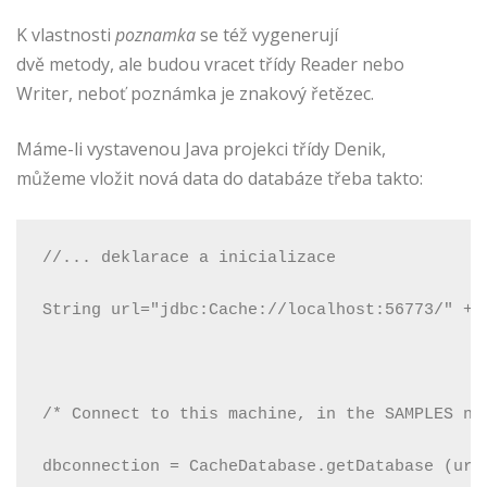
K vlastnosti
poznamka
se též vygenerují
dvě metody, ale budou vracet třídy Reader nebo
Writer, neboť poznámka je znakový řetězec.
Máme-li vystavenou Java projekci třídy Denik,
můžeme vložit nová data do databáze třeba takto:
//... deklarace a inicializace
String url="jdbc:Cache://localhost:56773/" + 
/* Connect to this machine, in the SAMPLES na
dbconnection = CacheDatabase.getDatabase (url