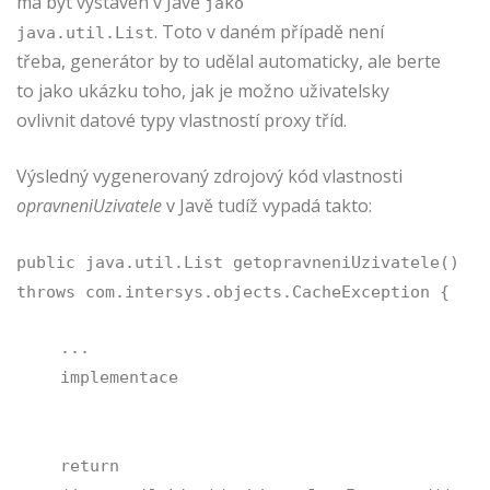
má být vystaven v Javě
jako
. Toto v daném případě není
java.util.List
třeba, generátor by to udělal automaticky, ale berte
to jako ukázku toho, jak je možno uživatelsky
ovlivnit datové typy vlastností proxy tříd.
Výsledný vygenerovaný zdrojový kód vlastnosti
opravneniUzivatele
v Javě tudíž vypadá takto:
public java.util.List getopravneniUzivatele()
throws com.intersys.objects.CacheException {
...
implementace
return