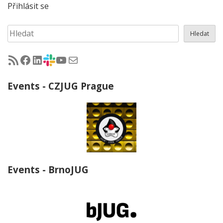
Přihlásit se
Hledat
Hledat
RSS - články na jug.cz
Facebook skupina Czech Java User Group
LinkedIn skupina Czech Java User Group
CZJUG Slack fórum
CZJUG YouTube kanál
CZJUG email
Events - CZJUG Prague
Events - BrnoJUG