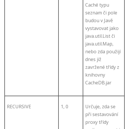
Caché typu
seznam či pole
budou v Javě
vystavovat jako
java.util.List či
java.util.Map,
nebo zda použijí
dnes již
zavržené třídy z
knihovny
CacheDB.jar
RECURSIVE
1, 0
Určuje, zda se
při sestavování
proxy třídy