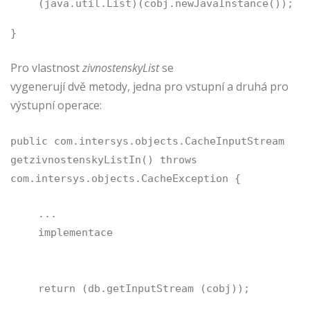
(java.util.List)(cobj.newJavaInstance());
}
Pro vlastnost
zivnostenskyList
se
vygenerují dvě metody, jedna pro vstupní a druhá pro
výstupní operace:
public com.intersys.objects.CacheInputStream
getzivnostenskyListIn() throws
com.intersys.objects.CacheException {
...
implementace
return (db.getInputStream (cobj));