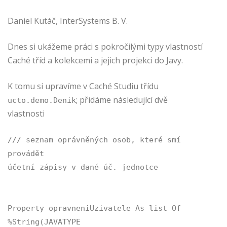
Daniel Kutáč, InterSystems B. V.
Dnes si ukážeme práci s pokročilými typy vlastností
Caché tříd a kolekcemi a jejich projekci do Javy.
K tomu si upravíme v Caché Studiu třídu
; přidáme následující dvě
ucto.demo.Denik
vlastnosti
/// seznam oprávněných osob, které smí
provádět
účetní zápisy v dané úč. jednotce
Property opravneniUzivatele As list Of
%String(JAVATYPE