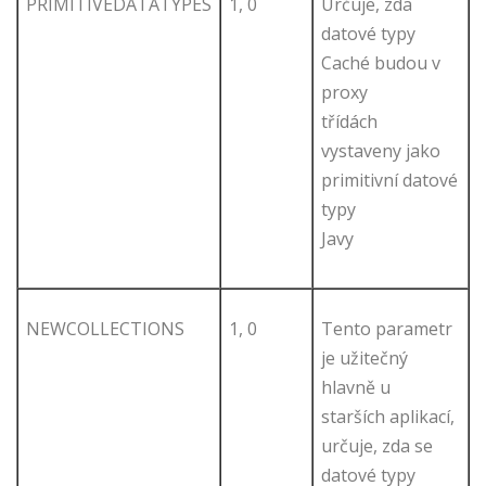
PRIMITIVEDATATYPES
1, 0
Určuje, zda
datové typy
Caché budou v
proxy
třídách
vystaveny jako
primitivní datové
typy
Javy
NEWCOLLECTIONS
1, 0
Tento parametr
je užitečný
hlavně u
starších aplikací,
určuje, zda se
datové typy