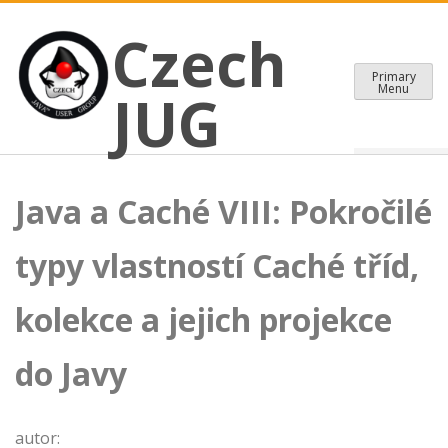
CZECH JAVA USER GROUP
Skip
Czech JUG
Czech
to
content
Primary
Menu
JUG
Java a Caché VIII: Pokročilé
typy vlastností Caché tříd,
kolekce a jejich projekce
do Javy
autor: