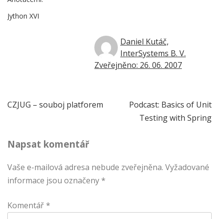
Jython XVI
Daniel Kutáč,
InterSystems B. V.
Zveřejněno: 26. 06. 2007
Navigace
CZJUG – souboj platforem
Podcast: Basics of Unit
Testing with Spring
pro
Napsat komentář
příspěvek
Vaše e-mailová adresa nebude zveřejněna.
Vyžadované
informace jsou označeny
*
Komentář
*