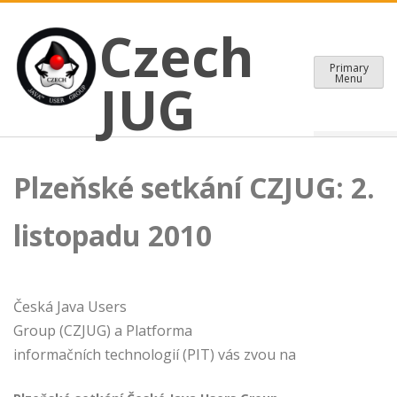
CZECH JAVA USER GROUP
Skip
Czech JUG
Czech
to
content
Primary
Menu
JUG
Plzeňské setkání CZJUG: 2.
listopadu 2010
Česká Java Users
Group (CZJUG) a Platforma
informačních technologií (PIT) vás zvou na