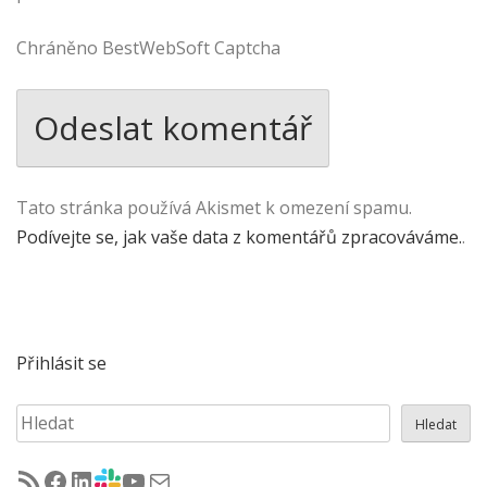
Chráněno BestWebSoft Captcha
Tato stránka používá Akismet k omezení spamu.
Podívejte se, jak vaše data z komentářů zpracováváme.
.
Přihlásit se
Hledat
Hledat
RSS - články na jug.cz
Facebook skupina Czech Java User Group
LinkedIn skupina Czech Java User Group
CZJUG Slack fórum
CZJUG YouTube kanál
CZJUG email