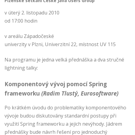
Plzeňské setkání České Java Users Group
v úterý 2. listopadu 2010
od 17:00 hodin
v areálu Západočeské
univerzity v Plzni, Univerzitní 22, místnost UV 115
Na programu je jedna velká přednáška a dva stručné
lightning talky:
Komponentový vývoj pomocí Spring
frameworku
(Radim Tlustý, Eurosoftware)
Po krátkém úvodu do problematiky komponentového
vývoje budou diskutovány standardní postupy při
využití Spring frameworku a jejich nevýhody. Jádrem
přednášky bude návrh řešení pro jednoduchý