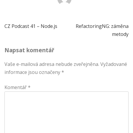
Navigace
CZ Podcast 41 – Node.js
RefactoringNG: záměna
metody
pro
Napsat komentář
příspěvek
Vaše e-mailová adresa nebude zveřejněna.
Vyžadované
informace jsou označeny
*
Komentář
*