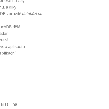
pnosti na celý
u, a díky
hDB vpravdě
databází na
ouchDB dělá
ládání
které
vou aplikaci a
aplikační
arazili na