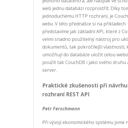
jednoho datacentra, ale naopak ve scho
web jednu databázi rozprostřít. Díky tom
jednoduchému HTTP rozhraní, je Couc
webu
. V této přednášce si na příkladech
představíme jak základní API, které z C
velmi snadno použitelný nástroj pro uk
dokumentů, tak pokročilejší vlastnosti, 
umožňují do databáze uložit celou webo
použít tak CouchDB i jako svého druhu 
server.
Praktické zkušenosti při návrhu
rozhraní REST API
Petr Ferschmann
Při vývoji ekonomického systému jsme n