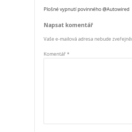
Navigace
Plošné vypnutí povinného @Autowired
pro
Napsat komentář
příspěvek
Vaše e-mailová adresa nebude zveřejně
Komentář
*