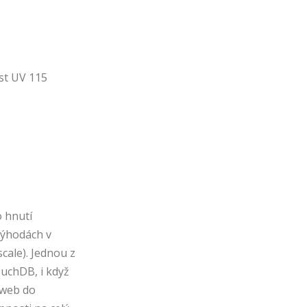
ost UV 115
o hnutí
výhodách v
cale). Jednou z
uchDB, i když
ý web do