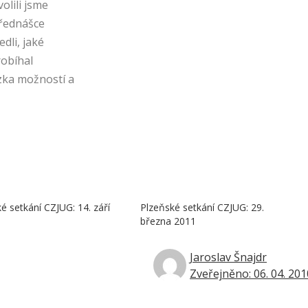
lili jsme
přednášce
dli, jaké
robíhal
zka možností a
é setkání CZJUG: 14. září
Plzeňské setkání CZJUG: 29.
března 2011
Jaroslav Šnajdr
Zveřejněno: 06. 04. 201