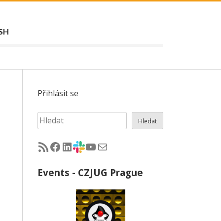
SH
Přihlásit se
Hledat
Hledat
RSS - články na jug.cz
Facebook skupina Czech Java User Group
LinkedIn skupina Czech Java User Group
CZJUG Slack fórum
CZJUG YouTube kanál
CZJUG email
Events - CZJUG Prague