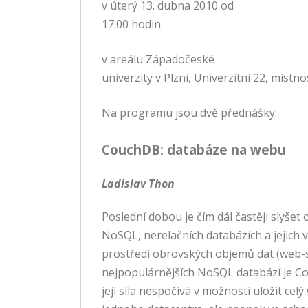
v úterý 13. dubna 2010 od
17:00 hodin
v areálu Západočeské
univerzity v Plzni, Univerzitní 22, místn
Na programu jsou dvě přednášky:
CouchDB: databáze na webu
Ladislav Thon
Poslední dobou je čím dál častěji slyšet 
NoSQL, nerelačních databázích a jejich 
prostředí obrovských objemů dat (web-s
nejpopulárnějších NoSQL databází je Co
její síla nespočívá v možnosti uložit cel