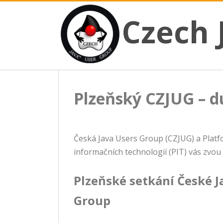
CZECH JAVA USER GROUP
Skip
Czech JUG
Czech 
to
content
Plzeňský CZJUG – 
Česká Java Users Group (CZJUG) a Plat
informačních technologií (PIT) vás zvou
Plzeňské setkání České J
Group