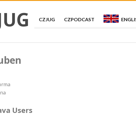
JUG
CZJUG
CZPODCAST
ENGLI
duben
forma
 na
ava Users