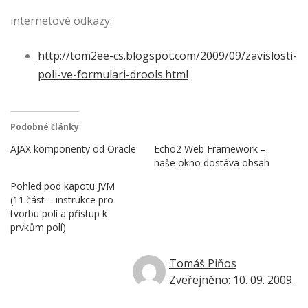
internetové odkazy:
http://tom2ee-cs.blogspot.com/2009/09/zavislosti-
poli-ve-formulari-drools.html
Podobné články
AJAX komponenty od Oracle
Echo2 Web Framework –
naše okno dostáva obsah
Pohled pod kapotu JVM
(11.část – instrukce pro
tvorbu polí a přístup k
prvkům polí)
Tomáš Piňos
Zveřejněno: 10. 09. 2009