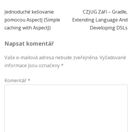
Navigace
Jednoduché kešovanie
CZJUG Září – Gradle,
pomocou AspectJ (Simple
Extending Language And
pro
caching with AspectJ)
Developing DSLs
příspěvek
Napsat komentář
Vaše e-mailová adresa nebude zveřejněna.
Vyžadované
informace jsou označeny
*
Komentář
*