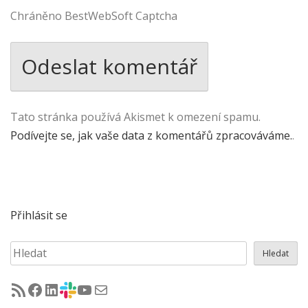
Chráněno BestWebSoft Captcha
Tato stránka používá Akismet k omezení spamu.
Podívejte se, jak vaše data z komentářů zpracováváme.
.
Přihlásit se
Hledat
Hledat
RSS - články na jug.cz
Facebook skupina Czech Java User Group
LinkedIn skupina Czech Java User Group
CZJUG Slack fórum
CZJUG YouTube kanál
CZJUG email