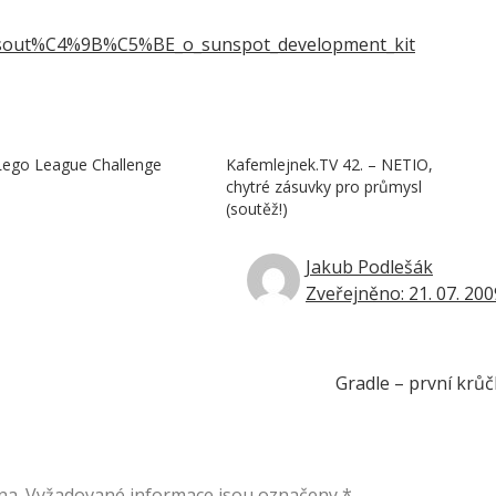
ry/sout%C4%9B%C5%BE_o_sunspot_development_kit
Lego League Challenge
Kafemlejnek.TV 42. – NETIO,
chytré zásuvky pro průmysl
(soutěž!)
Jakub Podlešák
Zveřejněno: 21. 07. 200
Gradle – první krůč
na.
Vyžadované informace jsou označeny
*