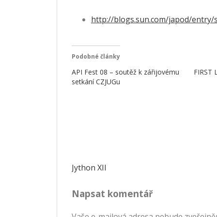
http://blogs.sun.com/japod/ent
Podobné články
API Fest 08 – soutěž k zářijovému
FIRST 
setkání CZJUGu
Navigace
Jython XII
pro
Napsat komentář
příspěvek
Vaše e-mailová adresa nebude zveřejně