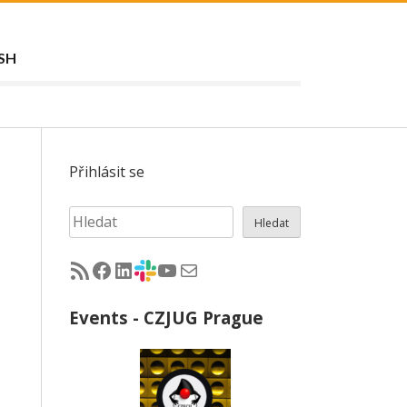
SH
Přihlásit se
Hledat
Hledat
RSS - články na jug.cz
Facebook skupina Czech Java User Group
LinkedIn skupina Czech Java User Group
CZJUG Slack fórum
CZJUG YouTube kanál
CZJUG email
Events - CZJUG Prague