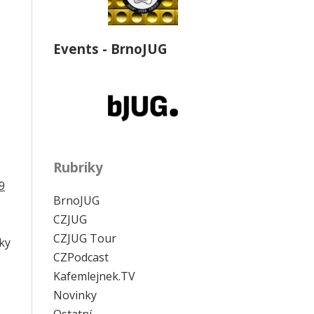
Events - BrnoJUG
Rubriky
9
BrnoJUG
CZJUG
CZJUG Tour
ky
CZPodcast
Kafemlejnek.TV
Novinky
Ostatní