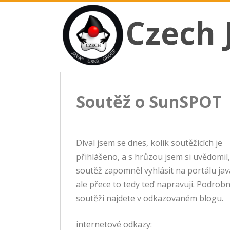
CZECH JAVA USER GROUP
Skip
Czech JUG
Czech 
to
content
Soutěž o SunSPOT
Díval jsem se dnes, kolik soutěžících je
přihlášeno, a s hrůzou jsem si uvědomil,
soutěž zapomněl vyhlásit na portálu java
ale přece to tedy teď napravuji. Podrobn
soutěži najdete v odkazovaném blogu.
internetové odkazy: