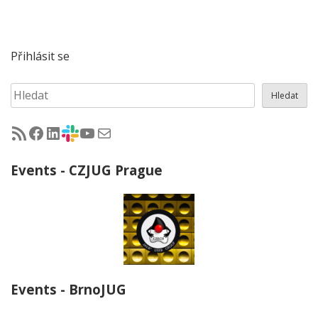
Přihlásit se
Hledat
Hledat
RSS - články na jug.cz
Facebook skupina Czech Java User Group
LinkedIn skupina Czech Java User Group
CZJUG Slack fórum
CZJUG YouTube kanál
CZJUG email
Events - CZJUG Prague
Events - BrnoJUG