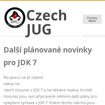
CZECH JAVA USER GROUP
Skip
Czech JUG
Czech
to
content
Primary
Menu
JUG
Další plánované novinky
pro JDK 7
Na java.cz se již objevil
odkaz na
návrh closures v JDK 7 a na některé reakce. Kromě
closures jsou nyní připravené některé další plány pro
vylepšení syntaxe v JDK 7. Kolem těchto návrhů jsou