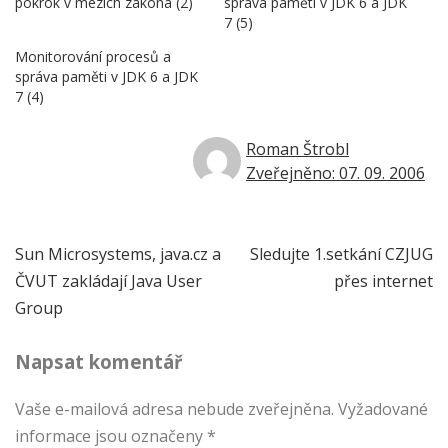
pokrok v mezích zákona (2)
správa paměti v JDK 6 a JDK
7 (5)
Monitorování procesů a
správa paměti v JDK 6 a JDK
7 (4)
Roman Štrobl
Zveřejněno: 07. 09. 2006
Navigace
Sun Microsystems, java.cz a
Sledujte 1.setkání CZJUG
ČVUT zakládají Java User
přes internet
pro
Group
příspěvek
Napsat komentář
Vaše e-mailová adresa nebude zveřejněna.
Vyžadované
informace jsou označeny
*