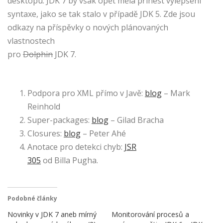
desktopu. JDK 7 by však opět měla přinést vylepšení
syntaxe, jako se tak stalo v případě JDK 5. Zde jsou
odkazy na příspěvky o nových plánovaných
vlastnostech
pro
Dolphin
JDK 7.
Podpora pro XML přímo v Javě:
blog
– Mark
Reinhold
Super-packages:
blog
– Gilad Bracha
Closures:
blog
– Peter Ahé
Anotace pro detekci chyb:
JSR
305
od Billa Pugha.
Podobné články
Novinky v JDK 7 aneb mírný
Monitorování procesů a