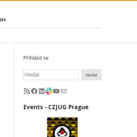
SH
Přihlásit se
Hledat
Hledat
RSS - články na jug.cz
Facebook skupina Czech Java User Group
LinkedIn skupina Czech Java User Group
CZJUG Slack fórum
CZJUG YouTube kanál
CZJUG email
Events - CZJUG Prague