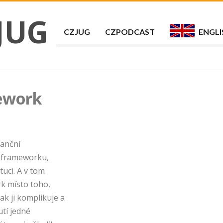
JUG
CZJUG
CZPODCAST
ENGLI
ework
nanční
í frameworku,
tuci. A v tom
rk místo toho,
k ji komplikuje a
tí jedné