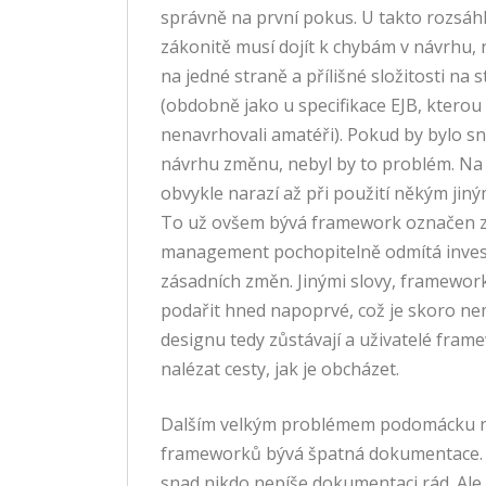
správně na první pokus. U takto rozsáh
zákonitě musí dojít k chybám v návrhu,
na jedné straně a přílišné složitosti na 
(obdobně jako u specifikace EJB, ktero
nenavrhovali amatéři). Pokud by bylo sn
návrhu změnu, nebyl by to problém. Na
obvykle narazí až při použití někým jiný
To už ovšem bývá framework označen z
management pochopitelně odmítá inves
zásadních změn. Jinými slovy, framewor
podařit hned napoprvé, což je skoro n
designu tedy zůstávají a uživatelé fra
nalézat cesty, jak je obcházet.
Dalším velkým problémem podomácku 
frameworků bývá špatná dokumentace. P
snad nikdo nepíše dokumentaci rád. Al