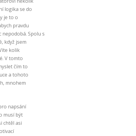
átorovi několik
ní logika se do
y je to o
 abych pravdu
c nepodobá. Spolu s
é, když jsem
Víte kolik
é. V tomto
myslet čím to
tuce a tohoto
ých, mnohem
pro napsání
o musí být
 chtěl asi
tivací