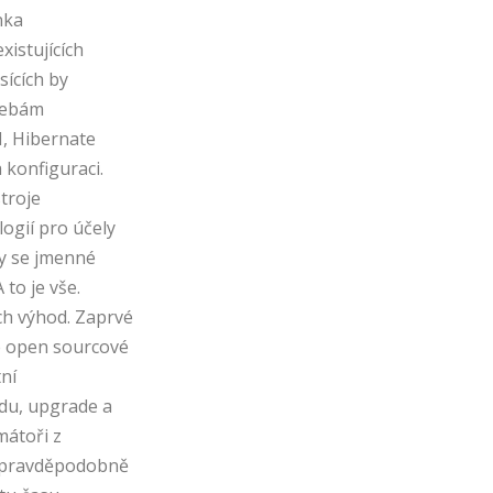
nka
xistujících
sících by
třebám
I, Hibernate
 konfiguraci.
stroje
ogií pro účely
by se jmenné
to je vše.
ch výhod. Zaprvé
e open sourcové
ní
du, upgrade a
mátoři z
u pravděpodobně