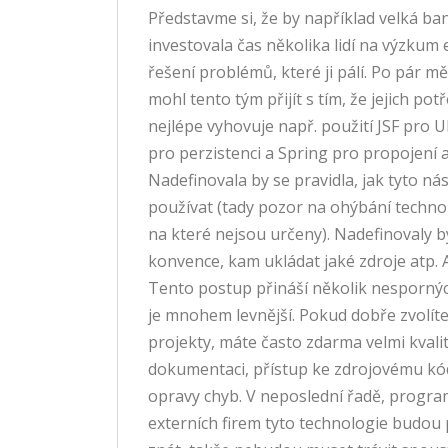
Představme si, že by například velká ba
investovala čas několika lidí na výzkum e
řešení problémů, které ji pálí. Po pár mě
mohl tento tým přijít s tím, že jejich po
nejlépe vyhovuje např. použití JSF pro U
pro perzistenci a Spring pro propojení a
Nadefinovala by se pravidla, jak tyto ná
používat (tady pozor na ohýbání technol
na které nejsou určeny). Nadefinovaly 
konvence, kam ukládat jaké zdroje atp. A 
Tento postup přináší několik nesporný
je mnohem levnější. Pokud dobře zvolít
projekty, máte často zdarma velmi kvalit
dokumentaci, přístup ke zdrojovému kó
opravy chyb. V neposlední řadě, progra
externích firem tyto technologie budo