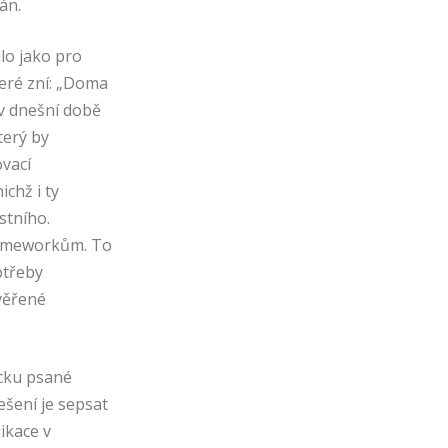
án.
lo jako pro
eré zní: „Doma
 v dnešní době
terý by
ovací
ichž i ty
stního.
frameworkům. To
potřeby
ověřené
cku psané
ešení je sepsat
ikace v