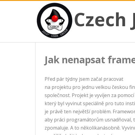
CZECH JAVA USER GROUP
Skip
Czech JUG
Czech 
to
content
Jak nenapsat fram
Před pár týdny jsem začal pracovat
na projektu pro jednu velkou českou fi
společnost. Projekt je vyvíjen za pomoc
který byl vyvinut speciálně pro tuto insti
je právě ten největší problém. Framewo
aby práci programátorům usnadňoval, ta
zpomaluje. A to několikanásobně. Vyvinu