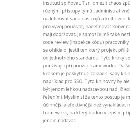
instituci splňovat. Tzn. omezit chaos z
různými přístupy týmů „administrativn
nadefinovat sadu nástrojů a knihoven, k
pro vývoj používat, nadefinovat konvenc
mají dodržovat. Je samozřejmě také nez
code review (inspekce kódu) pracovníky 
se ohlídalo, jestli ten který projekt příliš
od jednotného standardu. Tyto kroky se
používají i při použití frameworku. Dalš
krokem je poskytnutí základní sady knih
například pro SSO. Tyto knihovny by al
být jenom lehkou nadstavbou nad již exi
řešeními. Myslím si že tento postup je
účinnější a efektivnější než vynakládat m
framework, na který budou v lepším pří
jenom nadávat.