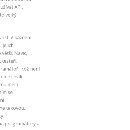
užívat API,
to velký
vost. V každém
 jejich
větší. Navíc,
testeři.
amátoři, což není
žeme chvíli
amu mělo
usím se
ní
 ne takovou,
y.
na programátory a