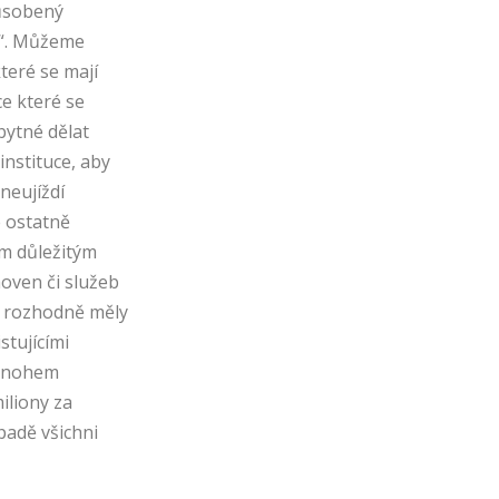
působený
ě“. Můžeme
teré se mají
e které se
bytné dělat
instituce, aby
 neujíždí
 ostatně
ím důležitým
oven či služeb
e rozhodně měly
stujícími
 mnohem
iliony za
padě všichni