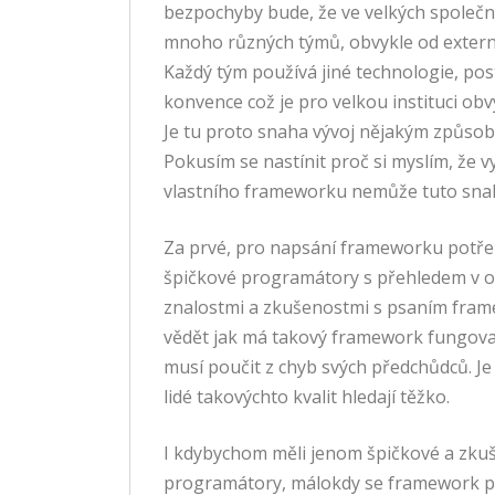
bezpochyby bude, že ve velkých společn
mnoho různých týmů, obvykle od extern
Každý tým používá jiné technologie, po
konvence což je pro velkou instituci ob
Je tu proto snaha vývoj nějakým způsob
Pokusím se nastínit proč si myslím, že v
vlastního frameworku nemůže tuto snah
Za prvé, pro napsání frameworku potře
špičkové programátory s přehledem v o
znalostmi a zkušenostmi s psaním fra
vědět jak má takový framework fungova
musí poučit z chyb svých předchůdců. Je
lidé takovýchto kvalit hledají těžko.
I kdybychom měli jenom špičkové a zku
programátory, málokdy se framework p