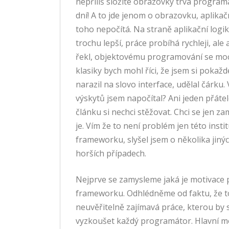
nepříliš složité obrazovky trvá program
dní! A to jde jenom o obrazovku, aplikač
toho nepočítá. Na straně aplikační logik
trochu lepší, práce probíhá rychleji, ale
řekl, objektovému programování se mo
klasiky bych mohl říci, že jsem si pokažd
narazil na slovo interface, udělal čárku. 
výskytů jsem napočítal? Ani jeden přátel
článku si nechci stěžovat. Chci se jen za
je. Vím že to není problém jen této insti
frameworku, slyšel jsem o několika jin
horších případech.
Nejprve se zamysleme jaká je motivace 
frameworku. Odhlédněme od faktu, že t
neuvěřitelně zajímavá práce, kterou by si
vyzkoušet každý programátor. Hlavní mo