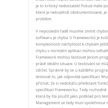
je to kritický nedostatek! Pokud máte po
které je nekvalitně zdokumentované, je 
problém.
V neposlední řadě musíme zmínit chybo
softwaru je chyba. U frameworků je kvůli
komplexnosti náchylnost k chybám ještě 
chybu v normální aplikaci mohou odhalit 
Framework mohou testovat jenom progr
právě ideální situace. U testování se mů
zdržet. Správně by se u každého progr
testovat to, jak odpovídá specifikaci. M
přiznat, že si nedokážu představit funkč
specifikaci frameworku. Tedy rozhodně
která by šla použít jako podklad pro test
Management se tedy musí spolehnout 