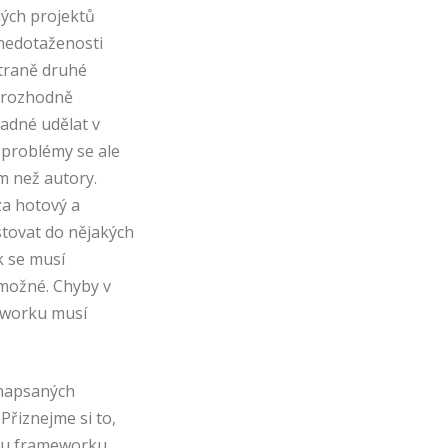
lých projektů
 nedotaženosti
straně druhé
u rozhodně
adné udělat v
 problémy se ale
m než autory.
a hotový a
tovat do nějakých
k se musí
emožné. Chyby v
meworku musí
napsaných
řiznejme si to,
e u frameworku