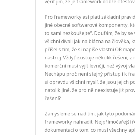
věřit jim, že je framework dobře otestov
Pro frameworky asi platí základní pravid
jiné obecné softwarové komponenty, kt
to sami nezkoušejte“. Doufám, že by se
všichni dívali jak na blázna na člověka, k
přišel s tím, že si napíše vlastní OR map
nástroj. Vždyť existuje několik řešení, z n
komerční musí vyjít levněji, než vývoj vla
Nechápu proč není stejný přístup i k 
si opravdu všichni myslí, že jsou jejich 
natolik jiné, že pro ně neexistuje již pr
řešení?
Zamysleme se nad tím, jak tyto podomá
frameworky nahradit. Nejpřímočařejší ř
dokumentaci o tom, co musí všechny apl