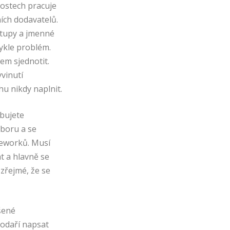
ostech pracuje
ích dodavatelů.
stupy a jmenné
vykle problém.
em sjednotit.
yvinutí
u nikdy naplnit.
bujete
boru a se
meworků. Musí
t a hlavně se
 zřejmé, že se
šené
odaří napsat