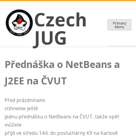
CZECH JAVA USER GROUP
Skip
Czech JUG
Czech
to
content
Primary
Menu
JUG
Přednáška o NetBeans a
J2EE na ČVUT
Před prázdninami
stihneme ještě
jednu přednášku o NetBeans na ČVUT, takže opět
můžete
přijít ve středu 14.6. do posluchárny K9 na Karlově