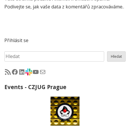
Podívejte se, jak vaše data z komentářů zpracováváme.
.
Přihlásit se
Hledat
Hledat
RSS - články na jug.cz
Facebook skupina Czech Java User Group
LinkedIn skupina Czech Java User Group
CZJUG Slack fórum
CZJUG YouTube kanál
CZJUG email
Events - CZJUG Prague