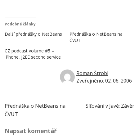
Podobné články
Další přednášky o NetBeans
Přednáška o NetBeans na
ČVUT
CZ podcast volume #5 –
iPhone, J2EE second service
Roman Štrobl
Zveřejněno: 02. 06. 2006
Navigace
Přednáška o NetBeans na
Síťování v Javě: Závěr
ČVUT
pro
Napsat komentář
příspěvek