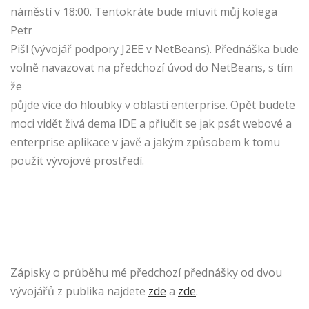
náměstí v 18:00. Tentokráte bude mluvit můj kolega
Petr
Pišl (vývojář podpory J2EE v NetBeans). Přednáška bude
volně navazovat na předchozí úvod do NetBeans, s tím
že
půjde více do hloubky v oblasti enterprise. Opět budete
moci vidět živá dema IDE a přiučit se jak psát webové a
enterprise aplikace v javě a jakým způsobem k tomu
použít vývojové prostředí.
Zápisky o průběhu mé předchozí přednášky od dvou
vývojářů z publika najdete
zde
a
zde
.