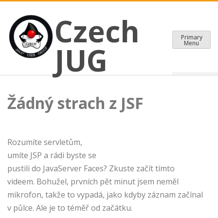
CZECH JAVA USER GROUP
Skip
Czech JUG
Czech
to
content
Primary
Menu
JUG
Žádný strach z JSF
Rozumíte servletům,
umíte JSP a rádi byste se
pustili do JavaServer Faces? Zkuste začít tímto
videem. Bohužel, prvních pět minut jsem neměl
mikrofon, takže to vypadá, jako kdyby záznam začínal
v půlce. Ale je to téměř od začátku.