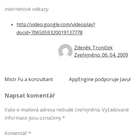
internetové odkazy:
http://video.google.com/videoplay?
docid=7065059320019137778
Zdeněk Troníček
Zveřejněno: 06. 04. 2009
Navigace
Mistr Fu a konzultant
AppEngine podporuje Javu!
pro
Napsat komentář
příspěvek
Vaše e-mailová adresa nebude zveřejněna.
Vyžadované
informace jsou označeny
*
Komentář
*