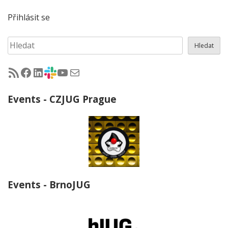
Přihlásit se
Hledat
Hledat
RSS - články na jug.cz
Facebook skupina Czech Java User Group
LinkedIn skupina Czech Java User Group
CZJUG Slack fórum
CZJUG YouTube kanál
CZJUG email
Events - CZJUG Prague
Events - BrnoJUG