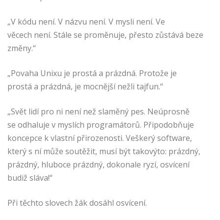
„V kódu není. V názvu není. V mysli není. Ve
věcech není. Stále se proměnuje, přesto zůstává beze
změny.“
„Povaha Unixu je prostá a prázdná. Protože je
prostá a prázdná, je mocnější nežli tajfun.“
„Svět lidí pro ni není než slaměný pes. Neúprosně
se odhaluje v myslích programátorů. Připodobňuje
koncepce k vlastní přirozenosti. Veškerý software,
který s ní může soutěžit, musí být takovýto: prázdný,
prázdný, hluboce prázdný, dokonale ryzí, osvícení
budiž sláva!“
Při těchto slovech žák dosáhl osvícení.