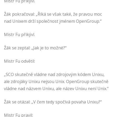
Mistr Fu přikývl.
Žák pokračoval: „Říká se však také, že pravou moc
nad Unixem drží společnost jménem OpenGroup.“
Mistr Fu přikývl.
Žák se zeptal: „Jak je to možné?“
Mistr Fu odvětil:
„SCO skutečně vládne nad zdrojovým kódem Unixu,
ale zdrojáky Unixu nejsou Unix. OpenGroup skutečně
vládne nad názvem Unixu, ale název Unixu není Unix.“
Žák se otázal: „V čem tedy spočívá povaha Unixu?“
Mistr Fu pravil: