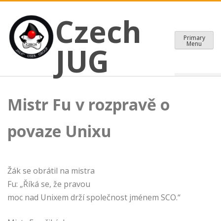
CZECH JAVA USER GROUP
Skip
Czech JUG
Czech
to
content
Primary
Menu
JUG
Mistr Fu v rozpravě o
povaze Unixu
Žák se obrátil na mistra
Fu: „Říká se, že pravou
moc nad Unixem drží společnost jménem SCO.“