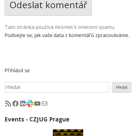
Tato stránka používá Akismet k omezení spamu.
Podívejte se, jak vaše data z komentářů zpracováváme.
.
Přihlásit se
Hledat
Hledat
RSS - články na jug.cz
Facebook skupina Czech Java User Group
LinkedIn skupina Czech Java User Group
CZJUG Slack fórum
CZJUG YouTube kanál
CZJUG email
Events - CZJUG Prague