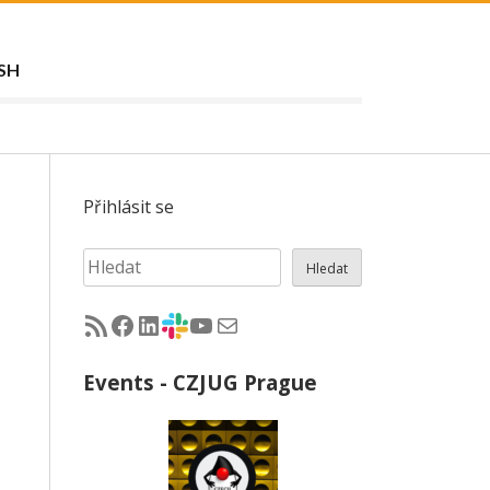
SH
Přihlásit se
Hledat
Hledat
RSS - články na jug.cz
Facebook skupina Czech Java User Group
LinkedIn skupina Czech Java User Group
CZJUG Slack fórum
CZJUG YouTube kanál
CZJUG email
Events - CZJUG Prague