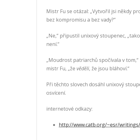
Mistr Fu se otázal: „Vytvořil jsi někdy 
bez kompromisu a bez vady?“
„Ne,“ připustil unixový stoupenec, „tak
není.“
„Moudrost patriarchů spočívala v tom,“ 
mistr Fu, „že
věděli
, že jsou bláhoví.“
Při těchto slovech dosáhl unixový stou
osvícení.
internetové odkazy:
http://www.catb.org/~esr/writings