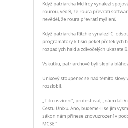
Když patriarcha McIlroy vynalezl spojov
rourou, věděl, že roura převrátí softwar
nevěděl, že roura převrátí myšlení.
Když patriarcha Ritchie vynalezl C, odsou
programátory k tisíci pekel přeteklých b
rozpadlých hald a zdivočelých ukazatelů
Vskutku, patriarchové byli slepí a bláhov
Unixový stoupenec se nad těmito slovy 
rozzlobil.
„Tito osvícení“, protestoval, „nám dali 
Cestu Unixu. Ano, budeme-li se jim vysm
zákon nám přinese znovuzrození v podob
MCSE.“