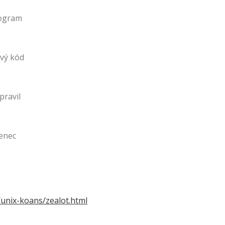
program
ový kód
pravil
penec
/unix-koans/zealot.html