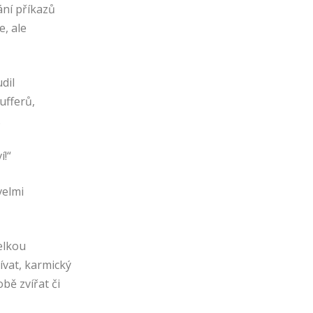
ání příkazů
e, ale
dil
ufferů,
.
í!“
velmi
Velkou
ívat, karmický
ě zvířat či