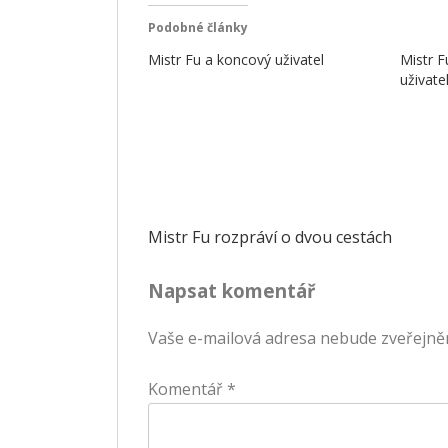
Podobné články
Mistr Fu a koncový uživatel
Mistr F
uživate
Navigace
Mistr Fu rozpráví o dvou cestách
pro
Napsat komentář
příspěvek
Vaše e-mailová adresa nebude zveřejně
Komentář
*