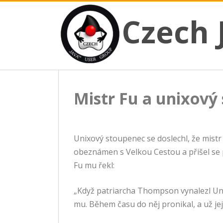
CZECH JAVA USER GROUP
Skip
Czech JUG
Czech 
to
content
Mistr Fu a unixový
Unixový stoupenec se doslechl, že mistr 
obeznámen s Velkou Cestou a přišel se 
Fu mu řekl:
„Když patriarcha Thompson vynalezl Un
mu. Během času do něj pronikal, a už jej