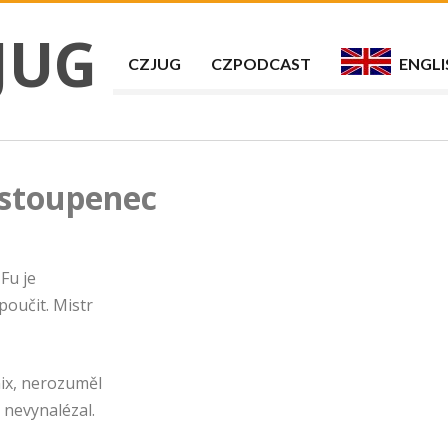
JUG
CZJUG
CZPODCAST
ENGLI
 stoupenec
Fu je
poučit. Mistr
ix, nerozuměl
 nevynalézal.