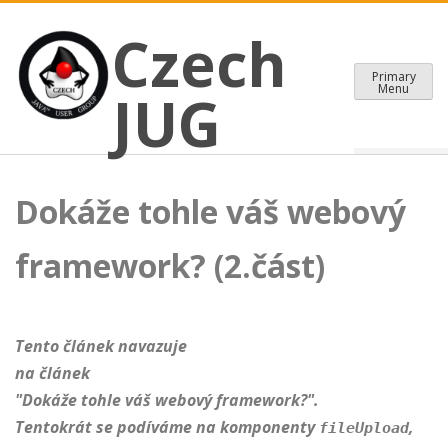
CZECH JAVA USER GROUP
Skip
Czech JUG
Czech
to
content
Primary
Menu
JUG
Dokáže tohle váš webový
framework? (2.část)
Tento článek navazuje
na článek
"Dokáže tohle váš webový framework?".
Tentokrát se podíváme na komponenty
,
fileUpload