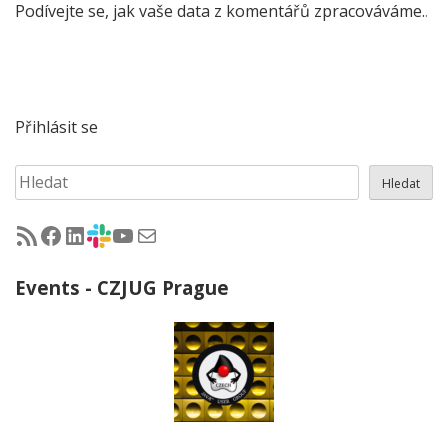
Podívejte se, jak vaše data z komentářů zpracováváme.
.
Přihlásit se
Hledat
Hledat
RSS - články na jug.cz
Facebook skupina Czech Java User Group
LinkedIn skupina Czech Java User Group
CZJUG Slack fórum
CZJUG YouTube kanál
CZJUG email
Events - CZJUG Prague