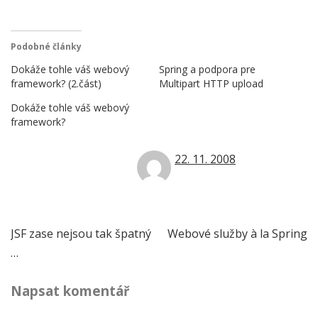
Podobné články
Dokáže tohle váš webový
Spring a podpora pre
framework? (2.část)
Multipart HTTP upload
Dokáže tohle váš webový
framework?
22. 11. 2008
Navigace
JSF zase nejsou tak špatný
Webové služby à la Spring
…
pro
Napsat komentář
příspěvek