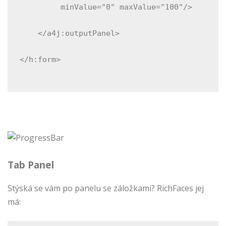
         minValue="0" maxValue="100"/>
    </a4j:outputPanel>
</h:form>
Tab Panel
Stýská se vám po panelu se záložkami? RichFaces jej
má: