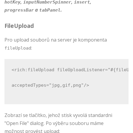
,
,
,
hotKey
inputNumberSpinner
insert
a
.
progressBar
tabPanel
FileUpload
Pro upload souborů na server je komponenta
:
fileUpload
<rich:fileUpload fileUploadListener="#{fileUp
acceptedTypes="jpg,gif,png"/>
Zobrazí se tlačítko, jehož stisk vyvolá standardni
"Open File" dialog. Po výběru souboru máme
možnost provést upload: