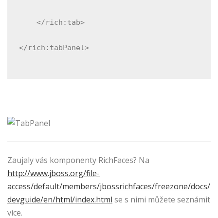
    </rich:tab>
</rich:tabPanel>
Zaujaly vás komponenty RichFaces? Na
http://www.jboss.org/file-
access/default/members/jbossrichfaces/freezone/docs/
devguide/en/html/index.html
se s nimi můžete seznámit
více.