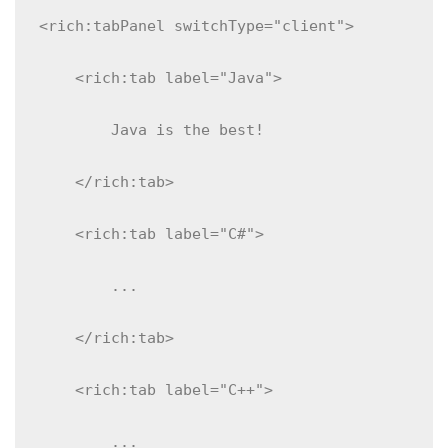
<rich:tabPanel switchType="client">
    <rich:tab label="Java">
        Java is the best!
    </rich:tab>
    <rich:tab label="C#">
        ...
    </rich:tab>
    <rich:tab label="C++">
        ...