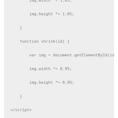
        img.width *= 1.05;
        img.height *= 1.05;
    }
    function shrink(id) {
        var img = document.getElementById(id)
        img.width *= 0.95;
        img.height *= 0.95;
    }
</script>