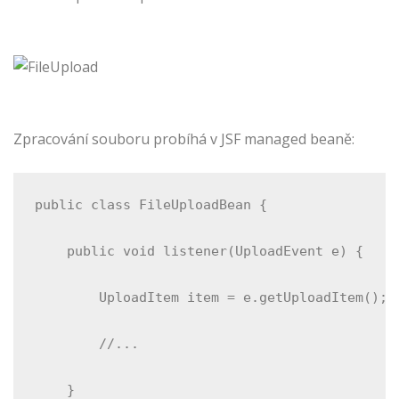
Zpracování souboru probíhá v JSF managed beaně:
public class FileUploadBean {
    public void listener(UploadEvent e) {
        UploadItem item = e.getUploadItem();
        //...
    }