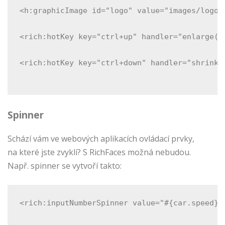
<h:graphicImage id="logo" value="images/logo2
<rich:hotKey key="ctrl+up" handler="enlarge('
<rich:hotKey key="ctrl+down" handler="shrink(
Spinner
Schází vám ve webových aplikacích ovládací prvky,
na které jste zvyklí? S RichFaces možná nebudou.
Např. spinner se vytvoří takto:
<rich:inputNumberSpinner value="#{car.speed}"