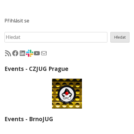
Přihlásit se
Hledat
Hledat
RSS - články na jug.cz
Facebook skupina Czech Java User Group
LinkedIn skupina Czech Java User Group
CZJUG Slack fórum
CZJUG YouTube kanál
CZJUG email
Events - CZJUG Prague
Events - BrnoJUG