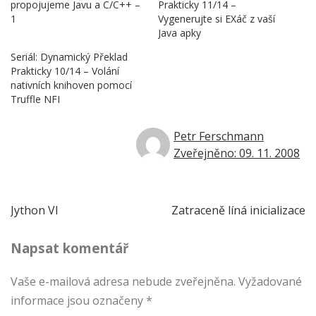
propojujeme Javu a C/C++ –
Prakticky 11/14 –
1
Vygenerujte si EXáč z vaší
Java apky
Seriál: Dynamický Překlad
Prakticky 10/14 – Volání
nativních knihoven pomocí
Truffle NFI
Petr Ferschmann
Zveřejněno: 09. 11. 2008
Navigace
Jython VI
Zatraceně líná inicializace
pro
Napsat komentář
příspěvek
Vaše e-mailová adresa nebude zveřejněna.
Vyžadované
informace jsou označeny
*