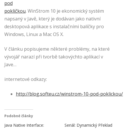
pod
pokličkou
. WinStrom 10 je ekonomický systém
napsaný v Javě, který je dodávan jako nativní
desktopová aplikace s instalačními balíčky pro
Windows, Linux a Mac OS X.
V článku popisujeme některé problémy, na které
vývojář narazí při tvorbě takovýchto aplikací v
Jave…
internetové odkazy:
http://blog.softeu.cz/winstrom-10-pod-poklickou/
Podobné články
Java Native Interface:
Seriál: Dynamický Překlad