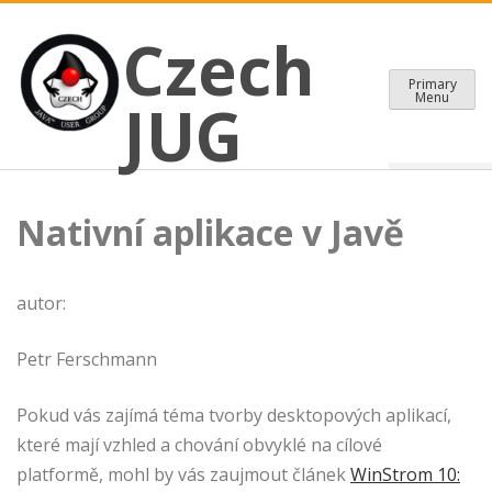
CZECH JAVA USER GROUP
Skip
Czech JUG
Czech
to
content
Primary
Menu
JUG
Nativní aplikace v Javě
autor:
Petr Ferschmann
Pokud vás zajímá téma tvorby desktopových aplikací,
které mají vzhled a chování obvyklé na cílové
platformě, mohl by vás zaujmout článek
WinStrom 10: