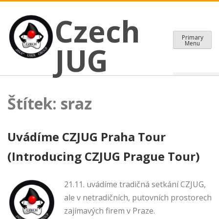
CZECH JAVA USER GROUP
Skip
Czech JUG
Czech
to
content
Primary
Menu
JUG
Štítek:
sraz
Uvádíme CZJUG Praha Tour
(Introducing CZJUG Prague Tour)
21.11. uvádíme tradičná setkání CZJUG,
ale v netradičních, putovních prostorech
zajímavých firem v Praze.