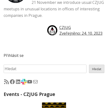
21 November we introduce usual CZJUG
meetups in unusual locations in offices of interesting
companies in Prague.
CZJUG
Zveřejněno: 24. 10. 2023
Přihlásit se
Hledat
Hledat
RSS - články na jug.cz
Facebook skupina Czech Java User Group
LinkedIn skupina Czech Java User Group
CZJUG Slack fórum
CZJUG YouTube kanál
CZJUG email
Events - CZJUG Prague