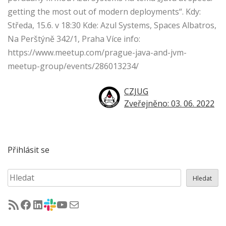
getting the most out of modern deployments“. Kdy:
Středa, 15.6. v 18:30 Kde: Azul Systems, Spaces Albatros,
Na Perštýně 342/1, Praha Více info:
https://www.meetup.com/prague-java-and-jvm-
meetup-group/events/286013234/
CZJUG
Zveřejněno: 03. 06. 2022
Přihlásit se
Hledat
Hledat
RSS - články na jug.cz
Facebook skupina Czech Java User Group
LinkedIn skupina Czech Java User Group
CZJUG Slack fórum
CZJUG YouTube kanál
CZJUG email