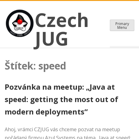
CZECH JAVA USER GROUP
Skip
Czech JUG
Czech
to
content
Primary
Menu
JUG
Štítek:
speed
Pozvánka na meetup: „Java at
speed: getting the most out of
modern deployments“
Ahoj, vrámci CZJUG vás chceme pozvat na meetup
pořádaný firmou Azul Systems na téma „Java at speed: