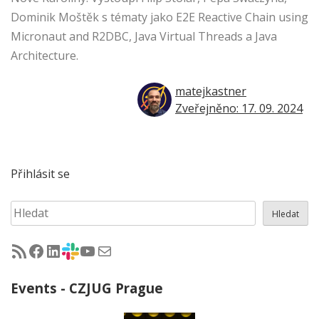
Dominik Moštěk s tématy jako E2E Reactive Chain using
Micronaut and R2DBC, Java Virtual Threads a Java
Architecture.
matejkastner
Zveřejněno: 17. 09. 2024
Přihlásit se
Hledat
Hledat
RSS - články na jug.cz
Facebook skupina Czech Java User Group
LinkedIn skupina Czech Java User Group
CZJUG Slack fórum
CZJUG YouTube kanál
CZJUG email
Events - CZJUG Prague