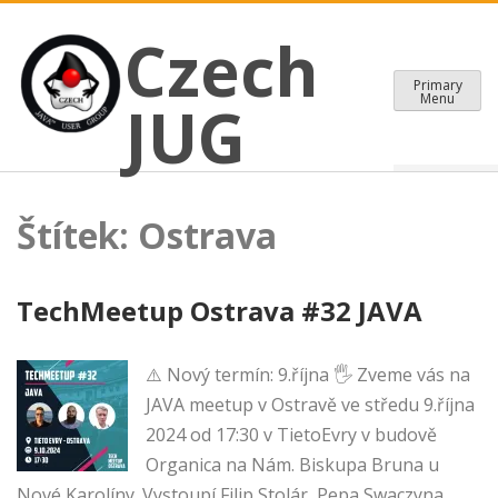
CZECH JAVA USER GROUP
Skip
Czech JUG
Czech
to
content
Primary
Menu
JUG
Štítek:
Ostrava
TechMeetup Ostrava #32 JAVA
⚠️ Nový termín: 9.října 🖐 Zveme vás na
JAVA meetup v Ostravě ve středu 9.října
2024 od 17:30 v TietoEvry v budově
Organica na Nám. Biskupa Bruna u
Nové Karolíny. Vystoupí Filip Stolár, Pepa Swaczyna,