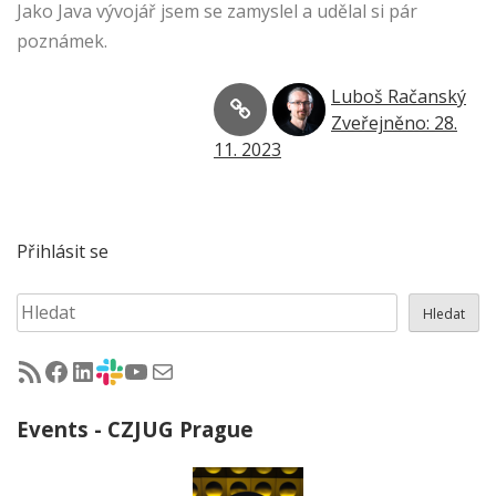
Jako Java vývojář jsem se zamyslel a udělal si pár
poznámek.
Luboš Račanský
Zveřejněno: 28.
11. 2023
Přihlásit se
Hledat
Hledat
RSS - články na jug.cz
Facebook skupina Czech Java User Group
LinkedIn skupina Czech Java User Group
CZJUG Slack fórum
CZJUG YouTube kanál
CZJUG email
Events - CZJUG Prague