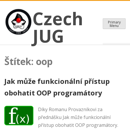
CZECH JAVA USER GROUP
Skip
Czech JUG
Czech
to
content
Primary
Menu
JUG
Štítek:
oop
Jak může funkcionální přístup
obohatit OOP programátory
Díky Romanu Provazníkovi za
přednášku Jak může funkcionální
přístup obohatit OOP programátory.