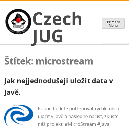
CZECH JAVA USER GROUP
Skip
Czech JUG
Czech
to
content
Primary
Menu
JUG
Štítek:
microstream
Jak nejjednodušeji uložit data v
Javě.
Pokud budete potřebovat rychle něco
uložit v Javě a následně načíst, zkuste
náš projekt. #MicroStream #Java