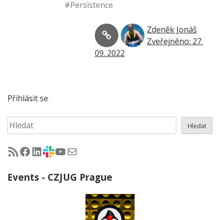
#Persistence
Zdeněk Jonáš
Zveřejněno: 27.
09. 2022
Přihlásit se
Hledat
Hledat
RSS - články na jug.cz
Facebook skupina Czech Java User Group
LinkedIn skupina Czech Java User Group
CZJUG Slack fórum
CZJUG YouTube kanál
CZJUG email
Events - CZJUG Prague