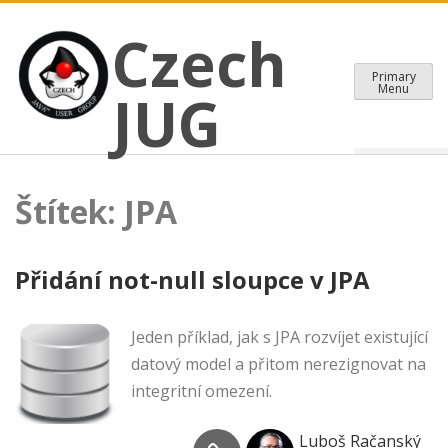
CZECH JAVA USER GROUP
Skip
Czech JUG
Czech
to
content
Primary
Menu
JUG
Štítek:
JPA
Přidání not-null sloupce v JPA
Jeden příklad, jak s JPA rozvíjet existující
datový model a přitom nerezignovat na
integritní omezení.
Luboš Račanský