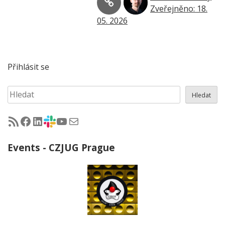
Zveřejněno: 18.
05. 2026
Přihlásit se
Hledat
Hledat
RSS - články na jug.cz
Facebook skupina Czech Java User Group
LinkedIn skupina Czech Java User Group
CZJUG Slack fórum
CZJUG YouTube kanál
CZJUG email
Events - CZJUG Prague