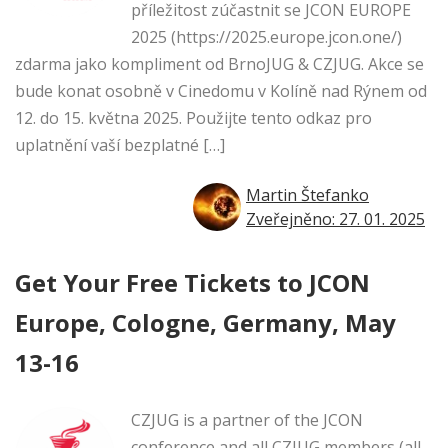
příležitost zúčastnit se JCON EUROPE
2025 (https://2025.europe.jcon.one/)
zdarma jako kompliment od BrnoJUG & CZJUG. Akce se
bude konat osobně v Cinedomu v Kolíně nad Rýnem od
12. do 15. května 2025. Použijte tento odkaz pro
uplatnění vaší bezplatné […]
Martin Štefanko
Zveřejněno: 27. 01. 2025
Get Your Free Tickets to JCON
Europe, Cologne, Germany, May
13-16
CZJUG is a partner of the JCON
conference and all CZJUG members (all