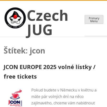
CZECH JAVA USER GROUP
Skip
Czech JUG
Czech
to
content
Primary
Menu
JUG
Štítek:
jcon
JCON EUROPE 2025 volné lístky /
free tickets
Pokud budete v Německu v květnu a
máte pár volných dní na něco
zajímavého, chceme vám nabídnout