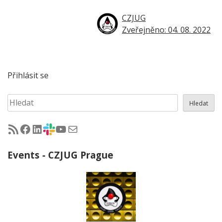
CZJUG
Zveřejněno: 04. 08. 2022
Přihlásit se
Hledat
Hledat
RSS - články na jug.cz
Facebook skupina Czech Java User Group
LinkedIn skupina Czech Java User Group
CZJUG Slack fórum
CZJUG YouTube kanál
CZJUG email
Events - CZJUG Prague