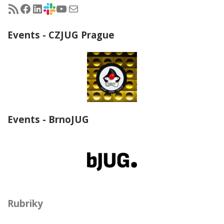
RSS - články na jug.cz
Facebook skupina Czech Java User Group
LinkedIn skupina Czech Java User Group
CZJUG Slack fórum
CZJUG YouTube kanál
CZJUG email
Events - CZJUG Prague
Events - BrnoJUG
Rubriky