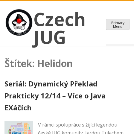
CZECH JAVA USER GROUP
Skip
Czech JUG
Czech
to
content
Primary
Menu
JUG
Štítek:
Helidon
Seriál: Dynamický Překlad
Prakticky 12/14 – Více o Java
EXáčích
V rámci spolupráce s žijící legendou
české JUG komunity, Jardou Tulachem,